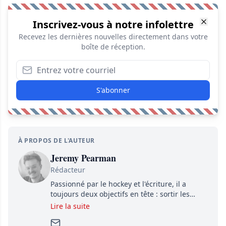
Inscrivez-vous à notre infolettre
Recevez les dernières nouvelles directement dans votre
boîte de réception.
S'abonner
À PROPOS DE L'AUTEUR
Jeremy Pearman
Rédacteur
Passionné par le hockey et l'écriture, il a
toujours deux objectifs en tête : sortir les
dernières nouvelles le plus rapidement
Lire la suite
possible tout en ayant un souci pour les petits
détails. Sa curiosité et sa minutie font de lui