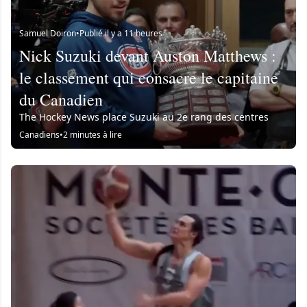
Samuel Doiron
•
Publié il y a 11 heures
Nick Suzuki devant Auston Matthews :
le classement qui consacre le capitaine
du Canadien
The Hockey News place Suzuki au 2e rang des centres
Canadiens
•
2 minutes à lire