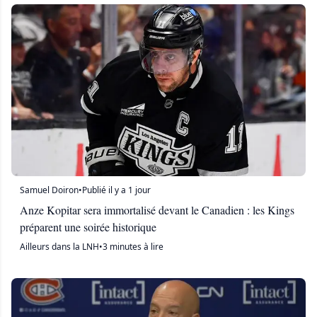
Samuel Doiron
•
Publié il y a 1 jour
Anze Kopitar sera immortalisé devant le Canadien : les Kings
préparent une soirée historique
Ailleurs dans la LNH
•
3 minutes à lire