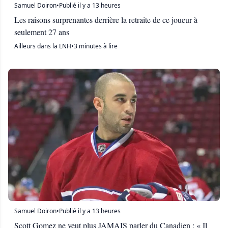
Samuel Doiron
•
Publié il y a 13 heures
Les raisons surprenantes derrière la retraite de ce joueur à
seulement 27 ans
Ailleurs dans la LNH
•
3 minutes à lire
Samuel Doiron
•
Publié il y a 13 heures
Scott Gomez ne veut plus JAMAIS parler du Canadien : « Il