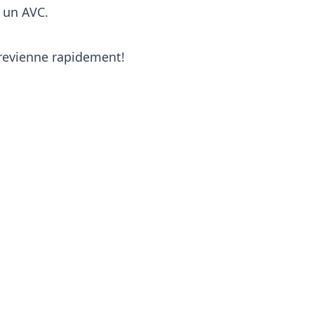
re un AVC.
l revienne rapidement!