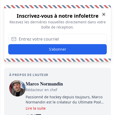
Inscrivez-vous à notre infolettre
Recevez les dernières nouvelles directement dans votre
boîte de réception.
S'abonner
À PROPOS DE L'AUTEUR
Marco Normandin
Rédacteur en chef
Passionné de hockey depuis toujours, Marco
Normandin est le créateur du Ultimate Pool
Preview, une référence mondiale en guide de
Lire la suite
pools. Il est également l'idiot derrière la page