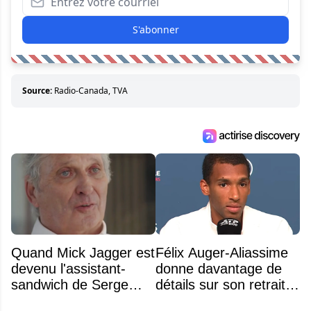
S'abonner
Source:
Radio-Canada, TVA
Quand Mick Jagger est
Félix Auger-Aliassime
devenu l'assistant-
donne davantage de
sandwich de Serge
détails sur son retrait
Arsenault aux JO de
inattendu de l'Omnium