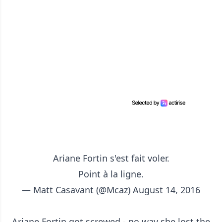
Ariane Fortin s'est fait voler.
Point à la ligne.
— Matt Casavant (@Mcaz)
August 14, 2016
Ariane Fortin got screwed - no way she lost the