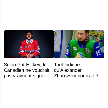
noms se détachent
Selon Pat Hickey, le
Tout indique
Canadien ne voudrait
qu'Alexander
pas vraiment signer
Zharovsky pourrait être
Michael Hage
au cœur du prochain
immédiatement
gros échange du CH