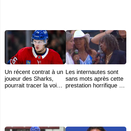
Montréal en 1976
Banque Nationale
Un récent contrat à un
Les internautes sont
joueur des Sharks,
sans mots après cette
pourrait tracer la voie à
prestation horrifique de
ce que recevra
l'hymne national
Zachary Bolduc