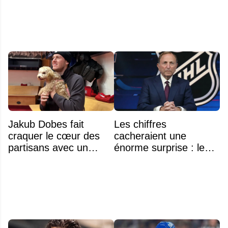
Jakub Dobes fait
Les chiffres
craquer le cœur des
cacheraient une
partisans avec un
énorme surprise : le
geste touchant envers
plafond salarial pourrait
un jeune fan autiste
exploser en 2028