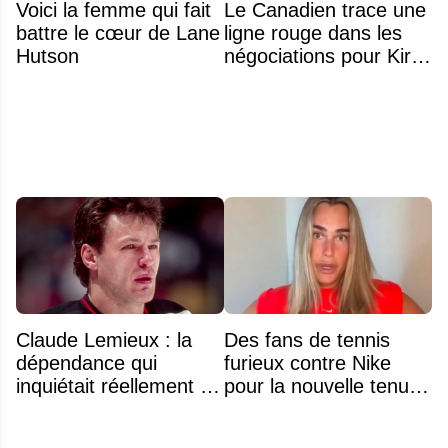
Voici la femme qui fait
Le Canadien trace une
battre le cœur de Lane
ligne rouge dans les
Hutson
négociations pour Kirill
Marchenko
Claude Lemieux : la
Des fans de tennis
dépendance qui
furieux contre Nike
inquiétait réellement sa
pour la nouvelle tenue
famille avant sa mort
d'Aryna Sabalenka à
n'était pas l'alcool ou la
l'US Open