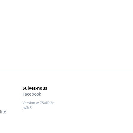
Suivez-nous
Facebook
Version w-75affc3d
jw3r8
lité