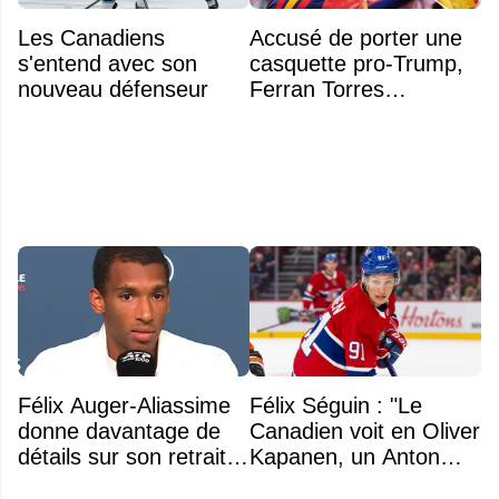
Les Canadiens
Accusé de porter une
s'entend avec son
casquette pro-Trump,
nouveau défenseur
Ferran Torres
s’explique enfin sur la
polémique
Félix Auger-Aliassime
Félix Séguin : "Le
donne davantage de
Canadien voit en Oliver
détails sur son retrait
Kapanen, un Anton
inattendu de l'Omnium
Lundell des Panthers"