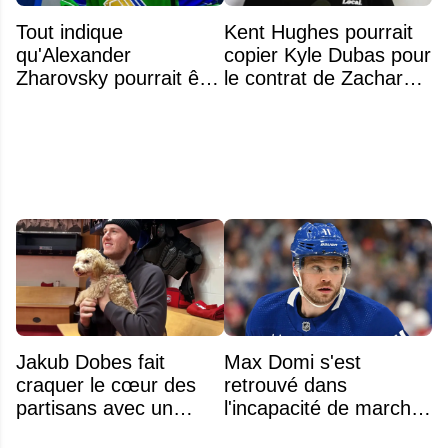
Tout indique
Kent Hughes pourrait
qu'Alexander
copier Kyle Dubas pour
Zharovsky pourrait être
le contrat de Zachary
au cœur du prochain
Bolduc
gros échange du CH
Jakub Dobes fait
Max Domi s'est
craquer le cœur des
retrouvé dans
partisans avec un
l'incapacité de marcher
geste touchant envers
suite à une opération