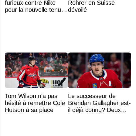
furieux contre Nike
Rohrer en Suisse
pour la nouvelle tenue
dévoilé
d'Aryna Sabalenka à
l'US Open
Tom Wilson n'a pas
Le successeur de
hésité à remettre Cole
Brendan Gallagher est-
Hutson à sa place
il déjà connu? Deux
noms font l'unanimité