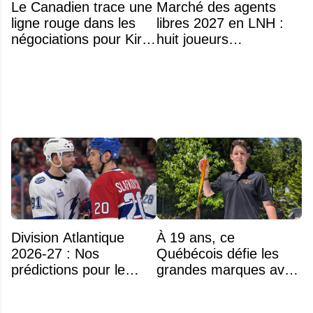
Le Canadien trace une
Marché des agents
ligne rouge dans les
libres 2027 en LNH :
négociations pour Kirill
huit joueurs
Marchenko
intéressants qui
pourraient changer
d'adresse
Division Atlantique
À 19 ans, ce
2026-27 : Nos
Québécois défie les
prédictions pour le
grandes marques avec
classement
ses bâtons de hockey
beaucoup moins chers