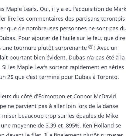
es Maple Leafs. Oui, il y a eu l'acquisition de Mark
ler lire les commentaires des partisans torontois
iser que de nombreuses personnes ne sont pas du
 Dubas. Pour ajouter de l'huile sur le feu,
que dire
is une tournure plutôt surprenante
! Avec un
ait pourtant bien évident, Dubas n'a pas été à la
. Si les Maple Leafs sortent rapidement en séries
 un 2$ que c'est terminé pour Dubas à Toronto.
 mieux du côté d'Edmonton et Connor McDavid
pe ne parvient pas à aller loin lors de la danse
e miser beaucoup trop sur les épaules de Mike
e une moyenne de 3.39 et .895%. Ken Holland se
n devant le filet. Il a finalement plutôt surpayer