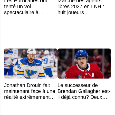
Les Hurricanes ont
Marché des agents
tenté un vol
libres 2027 en LNH :
spectaculaire à
huit joueurs
Anaheim
intéressants qui
pourraient changer
d'adresse
Jonathan Drouin fait
Le successeur de
maintenant face à une
Brendan Gallagher est-
réalité extrêmement
il déjà connu? Deux
difficile
noms font l'unanimité