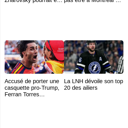
Zharovsky pourrait être
pas être à Montréal cet
au cœur du prochain
été
gros échange du CH
Accusé de porter une
La LNH dévoile son top
casquette pro-Trump,
20 des ailiers
Ferran Torres
s’explique enfin sur la
polémique