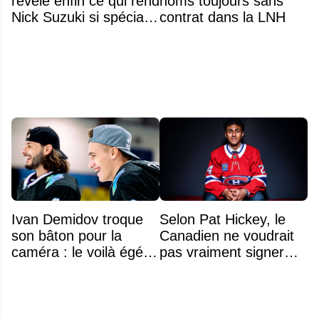
révèle enfin ce qui rend
noms toujours sans
Nick Suzuki si spécial
contrat dans la LNH
comme capitaine
Ivan Demidov troque
Selon Pat Hickey, le
son bâton pour la
Canadien ne voudrait
caméra : le voilà égérie
pas vraiment signer
d'une grande marque
Michael Hage
immédiatement