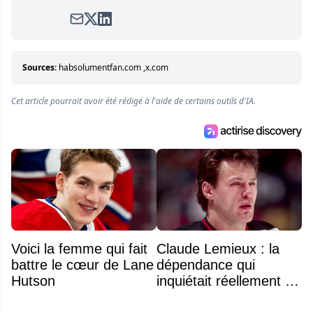
pools. Il est également l'idiot derrière la page
satirique de hockey, Définitivement, Pierre.
Travailleur acharné, il fouille sans relâche
pour dénicher toutes les informations
entourant la LNH et en faire bénéficier les
Sources:
habsolumentfan.com
,
x.com
lecteurs avant la compétition.
Cet article pourrait avoir été rédigé à l'aide de certains outils d'IA.
Voici la femme qui fait
Claude Lemieux : la
battre le cœur de Lane
dépendance qui
Hutson
inquiétait réellement sa
famille avant sa mort