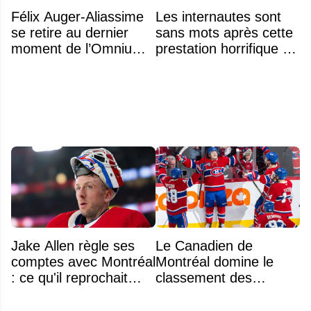
Félix Auger-Aliassime
Les internautes sont
se retire au dernier
sans mots après cette
moment de l’Omnium
prestation horrifique de
Banque Nationale
l'hymne national
Jake Allen règle ses
Le Canadien de
comptes avec Montréal
Montréal domine le
: ce qu'il reprochait
classement des
vraiment au Canadien
meilleurs noyaux de
moins de 25 ans de la