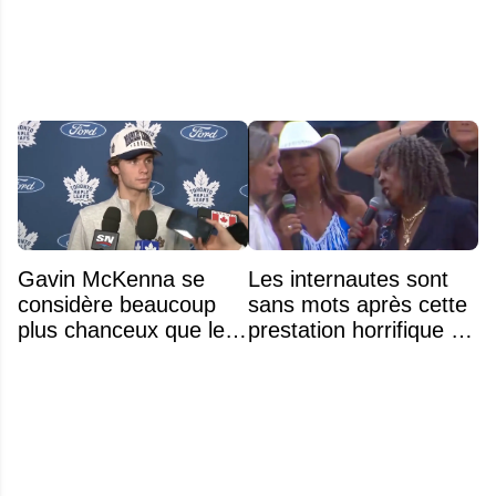
moins de 25 ans de la
LNH
Gavin McKenna se
Les internautes sont
considère beaucoup
sans mots après cette
plus chanceux que les
prestation horrifique de
autres choix de 1re
l'hymne national
ronde des années
précédentes