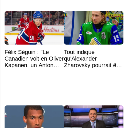
Félix Séguin : "Le
Tout indique
Canadien voit en Oliver
qu'Alexander
Kapanen, un Anton
Zharovsky pourrait être
Lundell des Panthers"
au cœur du prochain
gros échange du CH