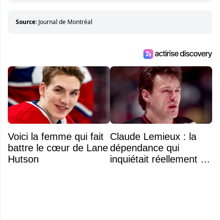
pour dénicher toutes les informations
entourant la LNH et en faire bénéficier les
Source:
Journal de Montréal
lecteurs avant la compétition.
Voici la femme qui fait
Claude Lemieux : la
battre le cœur de Lane
dépendance qui
Hutson
inquiétait réellement sa
famille avant sa mort
n'était pas l'alcool ou la
drogue