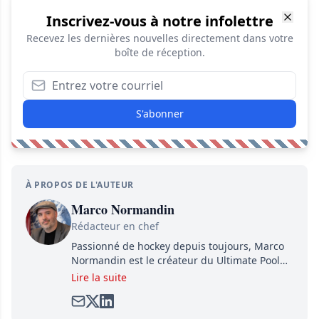
Inscrivez-vous à notre infolettre
Recevez les dernières nouvelles directement dans votre
boîte de réception.
S'abonner
À PROPOS DE L'AUTEUR
Marco Normandin
Rédacteur en chef
Passionné de hockey depuis toujours, Marco
Normandin est le créateur du Ultimate Pool
Preview, une référence mondiale en guide de
Lire la suite
pools. Il est également l'idiot derrière la page
satirique de hockey, Définitivement, Pierre.
Travailleur acharné, il fouille sans relâche