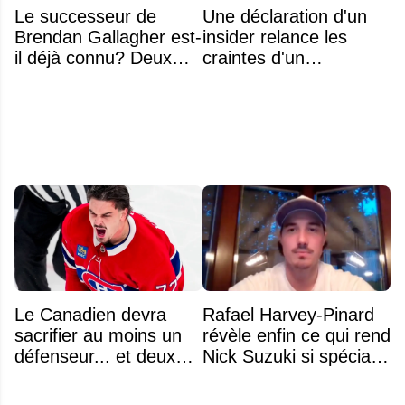
Le successeur de
Une déclaration d'un
Brendan Gallagher est-
insider relance les
il déjà connu? Deux
craintes d'un
noms font l'unanimité
déménagement dans
la LNH
Le Canadien devra
Rafael Harvey-Pinard
sacrifier au moins un
révèle enfin ce qui rend
défenseur... et deux
Nick Suzuki si spécial
noms se détachent
comme capitaine