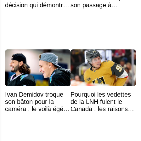
décision qui démontre
son passage à
énormément de
Montréal
maturité
Ivan Demidov troque
Pourquoi les vedettes
son bâton pour la
de la LNH fuient le
caméra : le voilà égérie
Canada : les raisons
d'une grande marque
profondes d'un exode
qui dure depuis 30 ans