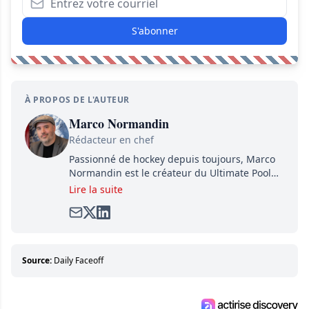
S'abonner
À PROPOS DE L'AUTEUR
Marco Normandin
Rédacteur en chef
Passionné de hockey depuis toujours, Marco
Normandin est le créateur du Ultimate Pool
Preview, une référence mondiale en guide de
Lire la suite
pools. Il est également l'idiot derrière la page
satirique de hockey, Définitivement, Pierre.
Travailleur acharné, il fouille sans relâche
pour dénicher toutes les informations
entourant la LNH et en faire bénéficier les
Source:
Daily Faceoff
lecteurs avant la compétition.