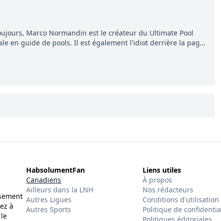
ujours, Marco Normandin est le créateur du Ultimate Pool
e en guide de pools. Il est également l'idiot derrière la page
ment, Pierre. Travailleur acharné, il fouille sans relâche pour
ns entourant la LNH et en faire bénéficier les lecteurs avant la
HabsolumentFan
Liens utiles
Canadiens
À propos
Ailleurs dans la LNH
Nos rédacteurs
ssement
Autres Ligues
Conditions d'utilisation
ez à
Autres Sports
Politique de confidentia
 le
Politiques éditoriales