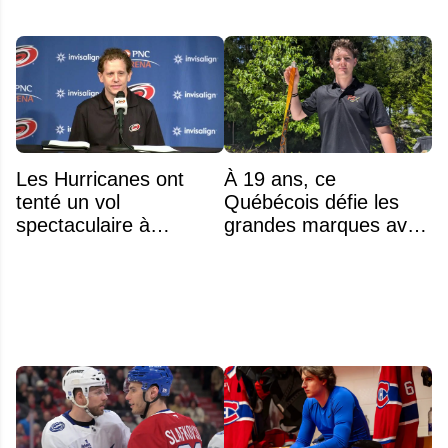
Les Hurricanes ont
À 19 ans, ce
tenté un vol
Québécois défie les
spectaculaire à
grandes marques avec
Anaheim
ses bâtons de hockey
beaucoup moins chers