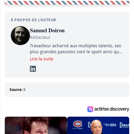
À PROPOS DE L'AUTEUR
Samuel Doiron
Rédacteur
Travailleur acharné aux multiples talents, ses
plus grandes passions sont le sport ainsi que
le showbizz de la belle province et ailleurs. Il
Lire la suite
travaille constamment avec beaucoup de
détermination pour parvenir à se démarquer.
Sa volonté et son souci du détail sont des
éléments importants de son succès.
Source:
X