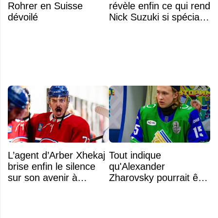
Rohrer en Suisse
révèle enfin ce qui rend
dévoilé
Nick Suzuki si spécial
comme capitaine
L’agent d’Arber Xhekaj
Tout indique
brise enfin le silence
qu'Alexander
sur son avenir à
Zharovsky pourrait être
Montréal
au cœur du prochain
gros échange du CH