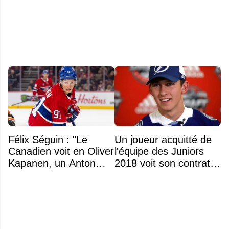
intéressants qui
noms se détachent
pourraient changer
d'adresse
Félix Séguin : "Le
Un joueur acquitté de
Canadien voit en Oliver
l'équipe des Juniors
Kapanen, un Anton
2018 voit son contrat
Lundell des Panthers"
annulé après
seulement 48 heures