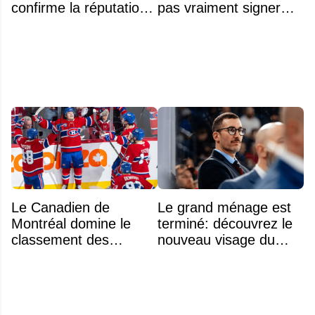
confirme la réputation
pas vraiment signer
légendaire du Centre
Michael Hage
Bell
immédiatement
Le Canadien de
Le grand ménage est
Montréal domine le
terminé: découvrez le
classement des
nouveau visage du
meilleurs noyaux de
Rocket
moins de 25 ans de la
LNH