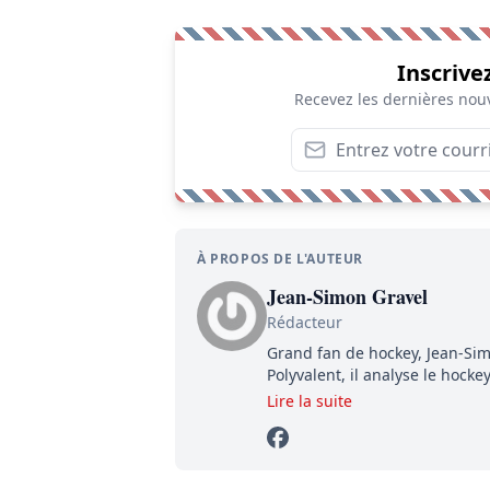
Inscrive
Recevez les dernières nouv
À PROPOS DE L'AUTEUR
Jean-Simon Gravel
Rédacteur
Grand fan de hockey, Jean-Sim
Polyvalent, il analyse le hock
d'entraîneur, d'arbitre, mais 
Lire la suite
précise et vulgarisée, maitris