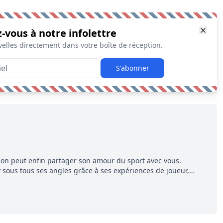
z-vous à notre infolettre
elles directement dans votre boîte de réception.
S'abonner
on peut enfin partager son amour du sport avec vous.
ey sous tous ses angles grâce à ses expériences de joueur,
surtout, d'amateur. Le tout agrémenté d'un écriture concise,
ée grâce à ses études d'enseignant de français.