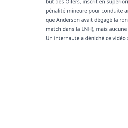
but des Oilers, inscrit en supéri
pénalité mineure pour conduite an
que Anderson avait dégagé la rond
match dans la LNH), mais aucune 
Un internaute a déniché ce vidéo s