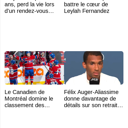
ans, perd la vie lors
battre le cœur de
d'un rendez-vous
Leylah Fernandez
amoureux
Le Canadien de
Félix Auger-Aliassime
Montréal domine le
donne davantage de
classement des
détails sur son retrait
meilleurs noyaux de
inattendu de l'Omnium
moins de 25 ans de la
Banque Nationale
LNH