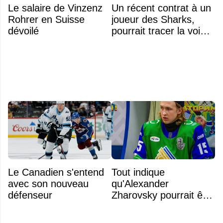
Le salaire de Vinzenz
Un récent contrat à un
Rohrer en Suisse
joueur des Sharks,
dévoilé
pourrait tracer la voie à
ce que recevra
Zachary Bolduc
Le Canadien s'entend
Tout indique
avec son nouveau
qu'Alexander
défenseur
Zharovsky pourrait être
au cœur du prochain
gros échange du CH