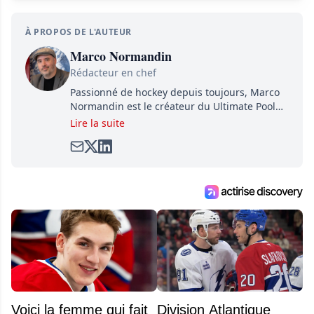
À PROPOS DE L'AUTEUR
Marco Normandin
Rédacteur en chef
Passionné de hockey depuis toujours, Marco
Normandin est le créateur du Ultimate Pool
Preview, une référence mondiale en guide de
Lire la suite
pools. Il est également l'idiot derrière la page
satirique de hockey, Définitivement, Pierre.
Travailleur acharné, il fouille sans relâche
pour dénicher toutes les informations
entourant la LNH et en faire bénéficier les
lecteurs avant la compétition.
Voici la femme qui fait
Division Atlantique