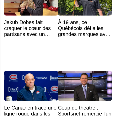
Jakub Dobes fait
À 19 ans, ce
craquer le cœur des
Québécois défie les
partisans avec un
grandes marques avec
geste touchant envers
ses bâtons de hockey
un jeune fan autiste
beaucoup moins chers
Le Canadien trace une
Coup de théâtre :
ligne rouge dans les
Sportsnet remercie l'un