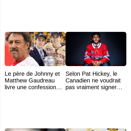
la LNH
Le père de Johnny et
Selon Pat Hickey, le
Matthew Gaudreau
Canadien ne voudrait
livre une confession
pas vraiment signer
déchirante à l'approche
Michael Hage
du deuxième
immédiatement
anniversaire du drame