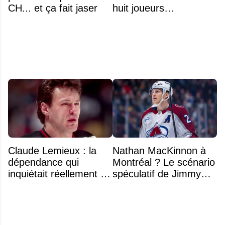
CH... et ça fait jaser
huit joueurs
intéressants qui
pourraient changer
d'adresse
Claude Lemieux : la
Nathan MacKinnon à
dépendance qui
Montréal ? Le scénario
inquiétait réellement sa
spéculatif de Jimmy
famille avant sa mort
Murphy qui fait jaser
n'était pas l'alcool ou la
drogue