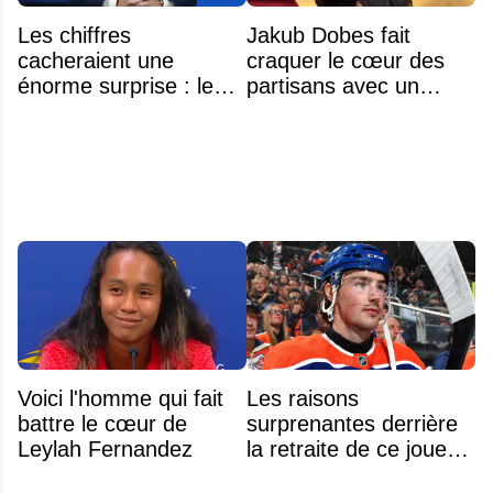
Les chiffres
Jakub Dobes fait
cacheraient une
craquer le cœur des
énorme surprise : le
partisans avec un
plafond salarial pourrait
geste touchant envers
exploser en 2028
un jeune fan autiste
Voici l'homme qui fait
Les raisons
battre le cœur de
surprenantes derrière
Leylah Fernandez
la retraite de ce joueur
à seulement 27 ans