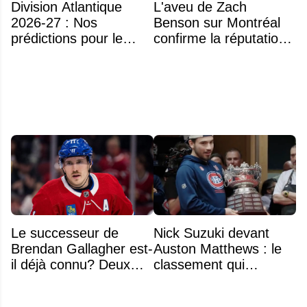
Division Atlantique
L'aveu de Zach
2026-27 : Nos
Benson sur Montréal
prédictions pour le
confirme la réputation
classement
légendaire du Centre
Bell
Le successeur de
Nick Suzuki devant
Brendan Gallagher est-
Auston Matthews : le
il déjà connu? Deux
classement qui
noms font l'unanimité
consacre le capitaine
du Canadien