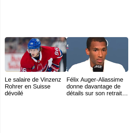
même plus entendre
déménagement dans
parler de Montréal »
la LNH
Le salaire de Vinzenz
Félix Auger-Aliassime
Rohrer en Suisse
donne davantage de
dévoilé
détails sur son retrait
inattendu de l'Omnium
Banque Nationale