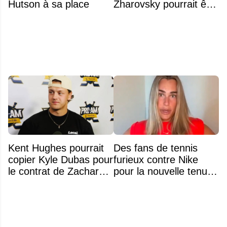
Hutson à sa place
Zharovsky pourrait être
au cœur du prochain
gros échange du CH
Kent Hughes pourrait
Des fans de tennis
copier Kyle Dubas pour
furieux contre Nike
le contrat de Zachary
pour la nouvelle tenue
Bolduc
d'Aryna Sabalenka à
l'US Open