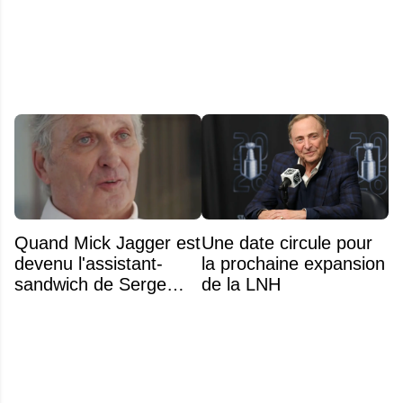
Lundell des Panthers"
noms
Quand Mick Jagger est
Une date circule pour
devenu l'assistant-
la prochaine expansion
sandwich de Serge
de la LNH
Arsenault aux JO de
Montréal en 1976