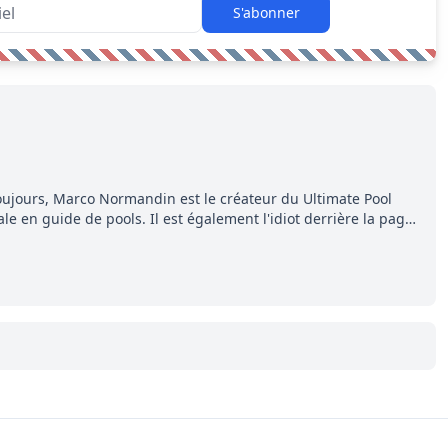
S'abonner
ujours, Marco Normandin est le créateur du Ultimate Pool
e en guide de pools. Il est également l'idiot derrière la page
ment, Pierre. Travailleur acharné, il fouille sans relâche pour
ns entourant la LNH et en faire bénéficier les lecteurs avant la