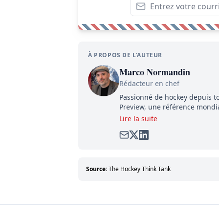
À PROPOS DE L'AUTEUR
Marco Normandin
Rédacteur en chef
Passionné de hockey depuis to
Preview, une référence mondial
satirique de hockey, Définitive
Lire la suite
dénicher toutes les informatio
compétition.
Source:
The Hockey Think Tank