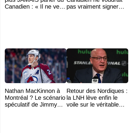
Canadien : « Il ne veut
pas vraiment signer
même plus entendre
Michael Hage
parler de Montréal »
immédiatement
Nathan MacKinnon à
Retour des Nordiques :
Montréal ? Le scénario
la LNH lève enfin le
spéculatif de Jimmy
voile sur le véritable
Murphy qui fait jaser
obstacle