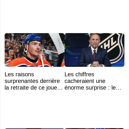
Les raisons
Les chiffres
surprenantes derrière
cacheraient une
la retraite de ce joueur
énorme surprise : le
à seulement 27 ans
plafond salarial pourrait
exploser en 2028