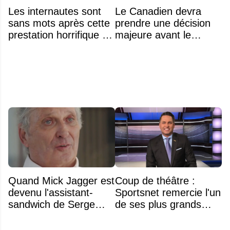
Les internautes sont
Le Canadien devra
sans mots après cette
prendre une décision
prestation horrifique de
majeure avant le
l'hymne national
premier match de la
saison concernant ses
gardiens
Quand Mick Jagger est
Coup de théâtre :
devenu l'assistant-
Sportsnet remercie l'un
sandwich de Serge
de ses plus grands
Arsenault aux JO de
noms
Montréal en 1976