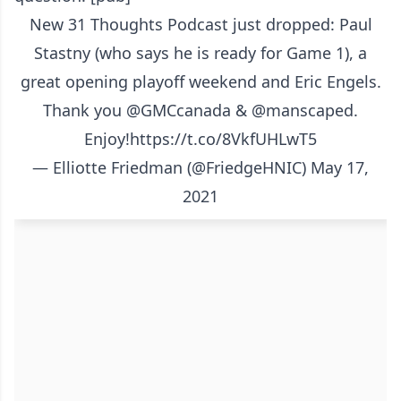
New 31 Thoughts Podcast just dropped: Paul
Stastny (who says he is ready for Game 1), a
great opening playoff weekend and Eric Engels.
Thank you
@GMCcanada
&
@manscaped
.
Enjoy!
https://t.co/8VkfUHLwT5
— Elliotte Friedman (@FriedgeHNIC)
May 17,
2021