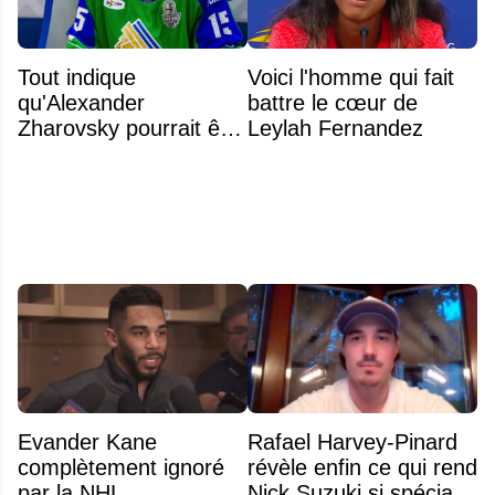
Tout indique
Voici l'homme qui fait
qu'Alexander
battre le cœur de
Zharovsky pourrait être
Leylah Fernandez
au cœur du prochain
gros échange du CH
Evander Kane
Rafael Harvey-Pinard
complètement ignoré
révèle enfin ce qui rend
par la NHL
Nick Suzuki si spécial