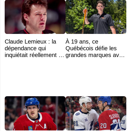
Claude Lemieux : la
À 19 ans, ce
dépendance qui
Québécois défie les
inquiétait réellement sa
grandes marques avec
famille avant sa mort
ses bâtons de hockey
n'était pas l'alcool ou la
beaucoup moins chers
drogue