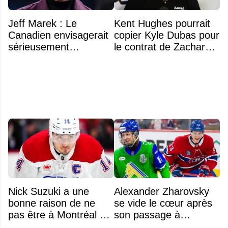
Jeff Marek : Le
Kent Hughes pourrait
Canadien envisagerait
copier Kyle Dubas pour
sérieusement
le contrat de Zachary
d'échanger Arber
Bolduc
Xhekaj
Nick Suzuki a une
Alexander Zharovsky
bonne raison de ne
se vide le cœur après
pas être à Montréal cet
son passage à
été
Montréal