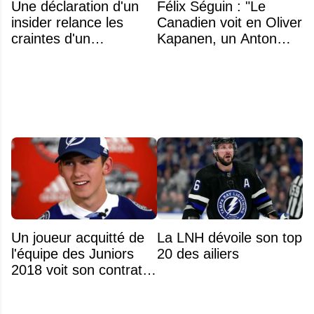
Une déclaration d'un
Félix Séguin : "Le
insider relance les
Canadien voit en Oliver
craintes d'un
Kapanen, un Anton
déménagement dans
Lundell des Panthers"
la LNH
Un joueur acquitté de
La LNH dévoile son top
l'équipe des Juniors
20 des ailiers
2018 voit son contrat
annulé après
seulement 48 heures