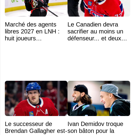
Marché des agents
Le Canadien devra
libres 2027 en LNH :
sacrifier au moins un
huit joueurs
défenseur... et deux
intéressants qui
noms se détachent
pourraient changer
d'adresse
Le successeur de
Ivan Demidov troque
Brendan Gallagher est-
son bâton pour la