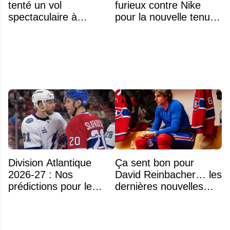
tenté un vol
furieux contre Nike
spectaculaire à
pour la nouvelle tenue
Anaheim
d'Aryna Sabalenka à
l'US Open
Division Atlantique
Ça sent bon pour
2026-27 : Nos
David Reinbacher… les
prédictions pour le
dernières nouvelles
classement
sont excellentes