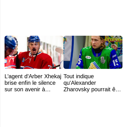
comme capitaine
L’agent d’Arber Xhekaj
Tout indique
brise enfin le silence
qu'Alexander
sur son avenir à
Zharovsky pourrait être
Montréal
au cœur du prochain
gros échange du CH