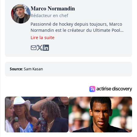
Marco Normandin
Rédacteur en chef
Passionné de hockey depuis toujours, Marco
Normandin est le créateur du Ultimate Pool
Preview, une référence mondiale en guide de
Lire la suite
pools. Il est également l'idiot derrière la page
satirique de hockey, Définitivement, Pierre.
Travailleur acharné, il fouille sans relâche
pour dénicher toutes les informations
entourant la LNH et en faire bénéficier les
Source:
Sam Kasan
lecteurs avant la compétition.