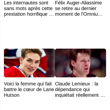
Les internautes sont
Félix Auger-Aliassime
sans mots après cette
se retire au dernier
prestation horrifique de
moment de l’Omnium
l'hymne national
Banque Nationale
Voici la femme qui fait
Claude Lemieux : la
battre le cœur de Lane
dépendance qui
Hutson
inquiétait réellement sa
famille avant sa mort
n'était pas l'alcool ou la