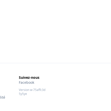
Suivez-nous
Facebook
Version w-75affc3d
5y5ye
lité