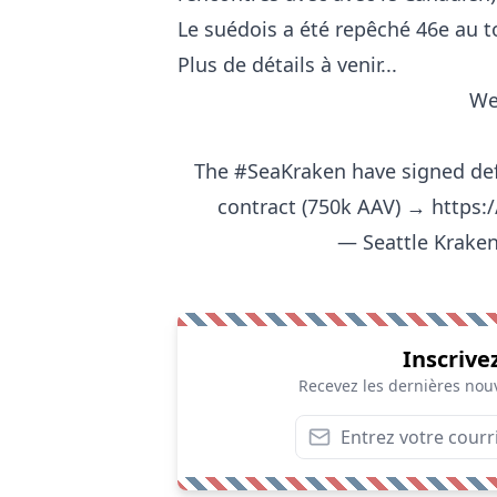
Le suédois a été repêché 46e au t
Plus de détails à venir...
We
The
#SeaKraken
have signed de
contract (750k AAV) →
https:
— Seattle Krake
Inscrive
Recevez les dernières nouv