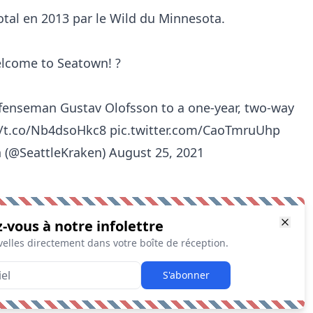
otal en 2013 par le Wild du Minnesota.
lcome to Seatown! ?
fenseman Gustav Olofsson to a one-year, two-way
//t.co/Nb4dsoHkc8
pic.twitter.com/CaoTmruUhp
n (@SeattleKraken)
August 25, 2021
z-vous à notre infolettre
elles directement dans votre boîte de réception.
S'abonner