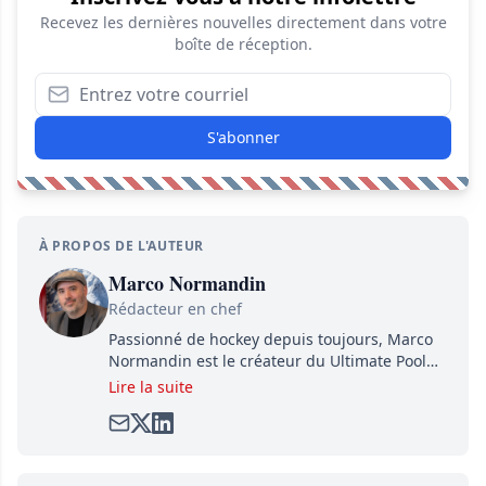
Recevez les dernières nouvelles directement dans votre
boîte de réception.
S'abonner
À PROPOS DE L'AUTEUR
Marco Normandin
Rédacteur en chef
Passionné de hockey depuis toujours, Marco
Normandin est le créateur du Ultimate Pool
Preview, une référence mondiale en guide de
Lire la suite
pools. Il est également l'idiot derrière la page
satirique de hockey, Définitivement, Pierre.
Travailleur acharné, il fouille sans relâche
pour dénicher toutes les informations