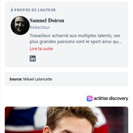
À PROPOS DE L'AUTEUR
Samuel Doiron
Rédacteur
Travailleur acharné aux multiples talents, ses
plus grandes passions sont le sport ainsi que
le showbizz de la belle province et ailleurs. Il
Lire la suite
travaille constamment avec beaucoup de
détermination pour parvenir à se démarquer.
Sa volonté et son souci du détail sont des
éléments importants de son succès.
Source:
Mikael Lalancette