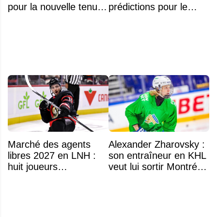
pour la nouvelle tenue
prédictions pour le
d'Aryna Sabalenka à
classement
l'US Open
Marché des agents
Alexander Zharovsky :
libres 2027 en LNH :
son entraîneur en KHL
huit joueurs
veut lui sortir Montréal
intéressants qui
de la tête
pourraient changer
d'adresse