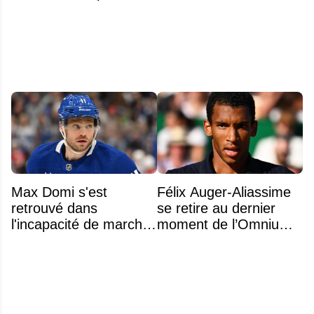
légendaire du Centre
difficile
Bell
Max Domi s'est
Félix Auger-Aliassime
retrouvé dans
se retire au dernier
l'incapacité de marcher
moment de l’Omnium
suite à une opération
Banque Nationale