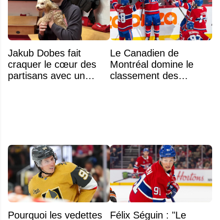
Jakub Dobes fait
Le Canadien de
craquer le cœur des
Montréal domine le
partisans avec un
classement des
geste touchant envers
meilleurs noyaux de
un jeune fan autiste
moins de 25 ans de la
LNH
Pourquoi les vedettes
Félix Séguin : "Le