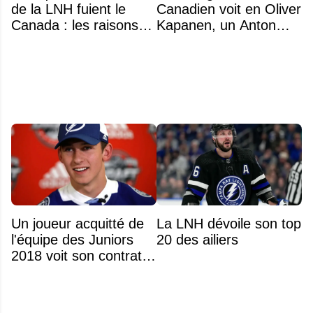
de la LNH fuient le
Canadien voit en Oliver
Canada : les raisons
Kapanen, un Anton
profondes d'un exode
Lundell des Panthers"
qui dure depuis 30 ans
Un joueur acquitté de
La LNH dévoile son top
l'équipe des Juniors
20 des ailiers
2018 voit son contrat
annulé après
seulement 48 heures