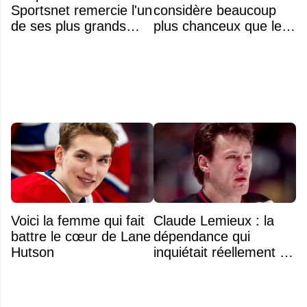
Sportsnet remercie l'un
considère beaucoup
de ses plus grands
plus chanceux que les
noms
autres choix de 1re
ronde des années
précédentes
Voici la femme qui fait
Claude Lemieux : la
battre le cœur de Lane
dépendance qui
Hutson
inquiétait réellement sa
famille avant sa mort
n'était pas l'alcool ou la
drogue