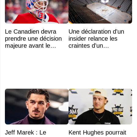
Le Canadien devra
Une déclaration d'un
prendre une décision
insider relance les
majeure avant le
craintes d'un
premier match de la
déménagement dans
saison concernant ses
la LNH
gardiens
Jeff Marek : Le
Kent Hughes pourrait