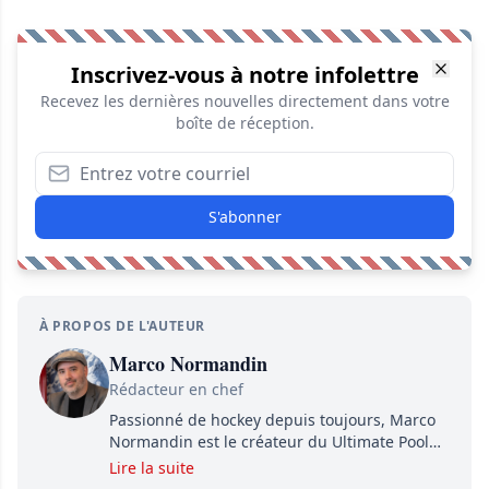
Inscrivez-vous à notre infolettre
Recevez les dernières nouvelles directement dans votre
boîte de réception.
S'abonner
À PROPOS DE L'AUTEUR
Marco Normandin
Rédacteur en chef
Passionné de hockey depuis toujours, Marco
Normandin est le créateur du Ultimate Pool
Preview, une référence mondiale en guide de
Lire la suite
pools. Il est également l'idiot derrière la page