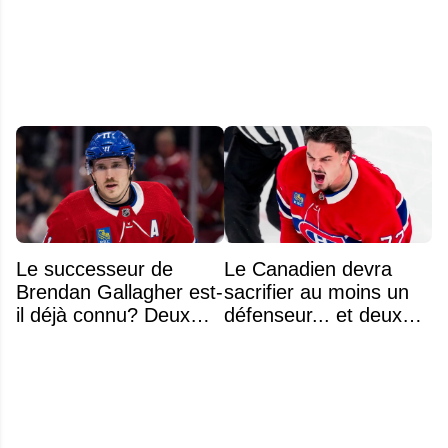
même plus entendre
ses bâtons de hockey
parler de Montréal »
beaucoup moins chers
Le successeur de
Le Canadien devra
Brendan Gallagher est-
sacrifier au moins un
il déjà connu? Deux
défenseur... et deux
noms font l'unanimité
noms se détachent