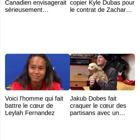
Canadien envisagerait
copier Kyle Dubas pour
sérieusement
le contrat de Zachary
d'échanger Arber
Bolduc
Xhekaj
Voici l'homme qui fait
Jakub Dobes fait
battre le cœur de
craquer le cœur des
Leylah Fernandez
partisans avec un
geste touchant envers
un jeune fan autiste