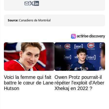
satirique de hockey, Définitivement, Pierre.
Travailleur acharné, il fouille sans relâche
pour dénicher toutes les informations
entourant la LNH et en faire bénéficier les
Source:
Canadiens de Montréal
lecteurs avant la compétition.
Voici la femme qui fait
Owen Protz pourrait-il
battre le cœur de Lane
répéter l'exploit d'Arber
Hutson
Xhekaj en 2022 ?