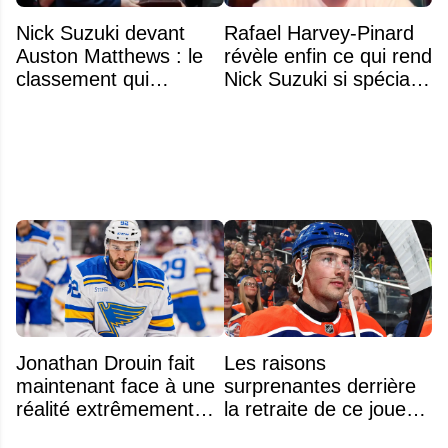
Nick Suzuki devant
Rafael Harvey-Pinard
Auston Matthews : le
révèle enfin ce qui rend
classement qui
Nick Suzuki si spécial
consacre le capitaine
comme capitaine
du Canadien
Jonathan Drouin fait
Les raisons
maintenant face à une
surprenantes derrière
réalité extrêmement
la retraite de ce joueur
difficile
à seulement 27 ans