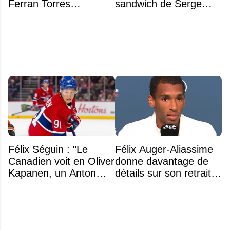
Ferran Torres
sandwich de Serge
s’explique enfin sur la
Arsenault aux JO de
polémique
Montréal en 1976
Félix Séguin : "Le
Félix Auger-Aliassime
Canadien voit en Oliver
donne davantage de
Kapanen, un Anton
détails sur son retrait
Lundell des Panthers"
inattendu de l'Omnium
Banque Nationale