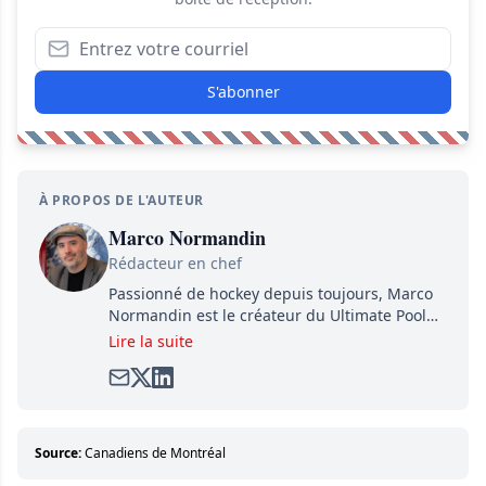
S'abonner
À PROPOS DE L'AUTEUR
Marco Normandin
Rédacteur en chef
Passionné de hockey depuis toujours, Marco
Normandin est le créateur du Ultimate Pool
Preview, une référence mondiale en guide de
Lire la suite
pools. Il est également l'idiot derrière la page
satirique de hockey, Définitivement, Pierre.
Travailleur acharné, il fouille sans relâche
pour dénicher toutes les informations
entourant la LNH et en faire bénéficier les
Source:
Canadiens de Montréal
lecteurs avant la compétition.