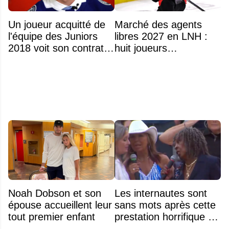
Un joueur acquitté de
Marché des agents
l'équipe des Juniors
libres 2027 en LNH :
2018 voit son contrat
huit joueurs
annulé après
intéressants qui
seulement 48 heures
pourraient changer
d'adresse
Noah Dobson et son
Les internautes sont
épouse accueillent leur
sans mots après cette
tout premier enfant
prestation horrifique de
l'hymne national