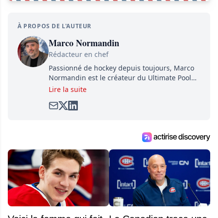
À PROPOS DE L'AUTEUR
Marco Normandin
Rédacteur en chef
Passionné de hockey depuis toujours, Marco
Normandin est le créateur du Ultimate Pool
Preview, une référence mondiale en guide de
Lire la suite
pools. Il est également l'idiot derrière la page
satirique de hockey, Définitivement, Pierre.
Travailleur acharné, il fouille sans relâche
pour dénicher toutes les informations
entourant la LNH et en faire bénéficier les
lecteurs avant la compétition.