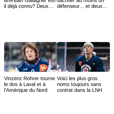
Brendan Gallagher est-
sacrifier au moins un
il déjà connu? Deux
défenseur... et deux
noms font l'unanimité
noms se détachent
Vinzenz Rohrer tourne
Voici les plus gros
le dos à Laval et à
noms toujours sans
l'Amérique du Nord
contrat dans la LNH