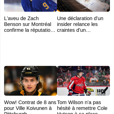
L'aveu de Zach
Une déclaration d'un
Benson sur Montréal
insider relance les
confirme la réputation
craintes d'un
légendaire du Centre
déménagement dans
Bell
la LNH
Wow! Contrat de 8 ans
Tom Wilson n'a pas
pour Ville Koivunen à
hésité à remettre Cole
Pittsburgh
Hutson à sa place