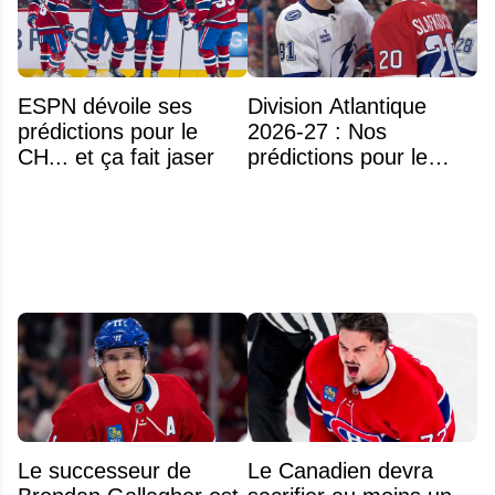
ESPN dévoile ses
Division Atlantique
prédictions pour le
2026-27 : Nos
CH... et ça fait jaser
prédictions pour le
classement
Le successeur de
Le Canadien devra