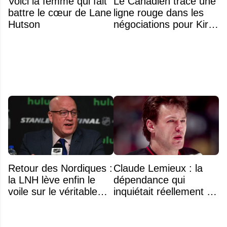
Voici la femme qui fait
Le Canadien trace une
battre le cœur de Lane
ligne rouge dans les
Hutson
négociations pour Kirill
Marchenko
Retour des Nordiques :
Claude Lemieux : la
la LNH lève enfin le
dépendance qui
voile sur le véritable
inquiétait réellement sa
obstacle
famille avant sa mort
n'était pas l'alcool ou la
drogue