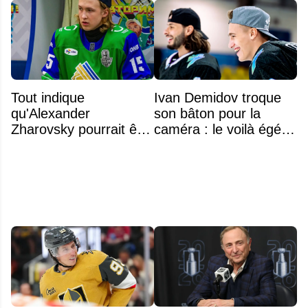
Tout indique
Ivan Demidov troque
qu'Alexander
son bâton pour la
Zharovsky pourrait être
caméra : le voilà égérie
au cœur du prochain
d'une grande marque
gros échange du CH