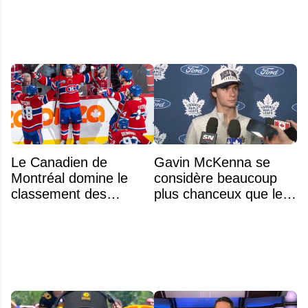
Le Canadien de
Gavin McKenna se
Montréal domine le
considère beaucoup
classement des
plus chanceux que les
meilleurs noyaux de
autres choix de 1re
moins de 25 ans de la
ronde des années
LNH
précédentes