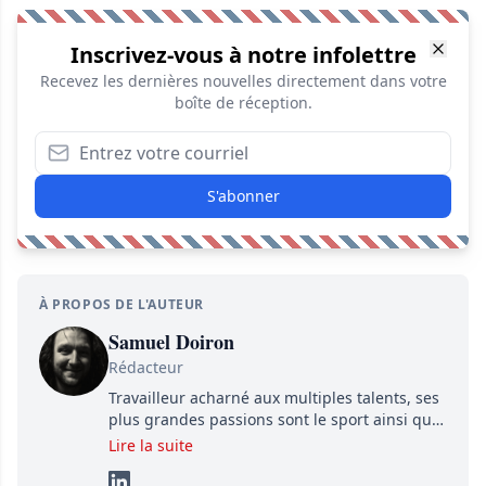
Inscrivez-vous à notre infolettre
Recevez les dernières nouvelles directement dans votre
boîte de réception.
S'abonner
À PROPOS DE L'AUTEUR
Samuel Doiron
Rédacteur
Travailleur acharné aux multiples talents, ses
plus grandes passions sont le sport ainsi que
le showbizz de la belle province et ailleurs. Il
Lire la suite
travaille constamment avec beaucoup de
détermination pour parvenir à se démarquer.