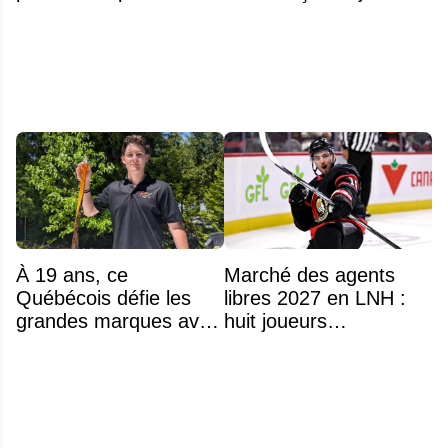
classement
À 19 ans, ce
Marché des agents
Québécois défie les
libres 2027 en LNH :
grandes marques avec
huit joueurs
ses bâtons de hockey
intéressants qui
beaucoup moins chers
pourraient changer
d'adresse