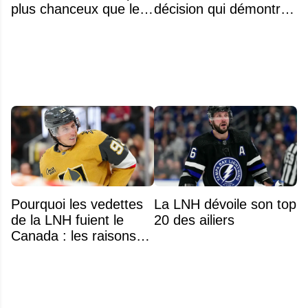
plus chanceux que les
décision qui démontre
autres choix de 1re
énormément de
ronde des années
maturité
précédentes
Pourquoi les vedettes
La LNH dévoile son top
de la LNH fuient le
20 des ailiers
Canada : les raisons
profondes d'un exode
qui dure depuis 30 ans