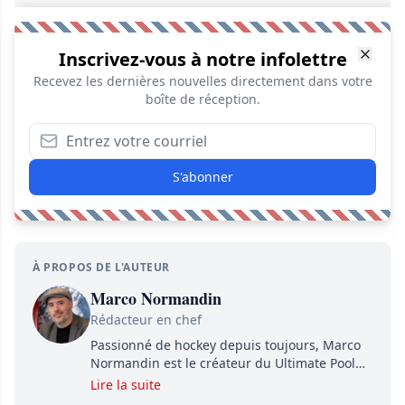
Inscrivez-vous à notre infolettre
Recevez les dernières nouvelles directement dans votre
boîte de réception.
S'abonner
À PROPOS DE L'AUTEUR
Marco Normandin
Rédacteur en chef
Passionné de hockey depuis toujours, Marco
Normandin est le créateur du Ultimate Pool
Preview, une référence mondiale en guide de
Lire la suite
pools. Il est également l'idiot derrière la page