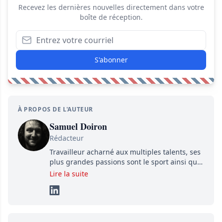
Recevez les dernières nouvelles directement dans votre
boîte de réception.
S'abonner
À PROPOS DE L'AUTEUR
Samuel Doiron
Rédacteur
Travailleur acharné aux multiples talents, ses
plus grandes passions sont le sport ainsi que
le showbizz de la belle province et ailleurs. Il
Lire la suite
travaille constamment avec beaucoup de
détermination pour parvenir à se démarquer.
Sa volonté et son souci du détail sont des
éléments importants de son succès.