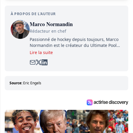
À PROPOS DE L'AUTEUR
Marco Normandin
Rédacteur en chef
Passionné de hockey depuis toujours, Marco
Normandin est le créateur du Ultimate Pool
Preview, une référence mondiale en guide de
Lire la suite
pools. Il est également l'idiot derrière la page
satirique de hockey, Définitivement, Pierre.
Travailleur acharné, il fouille sans relâche
pour dénicher toutes les informations
entourant la LNH et en faire bénéficier les
Source:
Eric Engels
lecteurs avant la compétition.