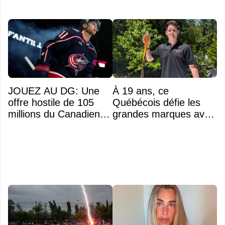
JOUEZ AU DG: Une
À 19 ans, ce
offre hostile de 105
Québécois défie les
millions du Canadien
grandes marques avec
pour Adam Fantilli?
ses bâtons de hockey
beaucoup moins chers