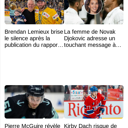
Brendan Lemieux brise
La femme de Novak
le silence après la
Djokovic adresse un
publication du rapport
touchant message à
sur la mort de son père
Félix Auger-Aliassime
Claude
Pierre McGuire révèle
Kirby Dach risque de