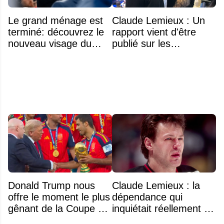
Le grand ménage est
Claude Lemieux : Un
terminé: découvrez le
rapport vient d'être
nouveau visage du
publié sur les
Rocket
circonstances
déchirantes qui ont
entouré les dernières
heures
Donald Trump nous
Claude Lemieux : la
offre le moment le plus
dépendance qui
gênant de la Coupe du
inquiétait réellement sa
monde 2026 lors de la
famille avant sa mort