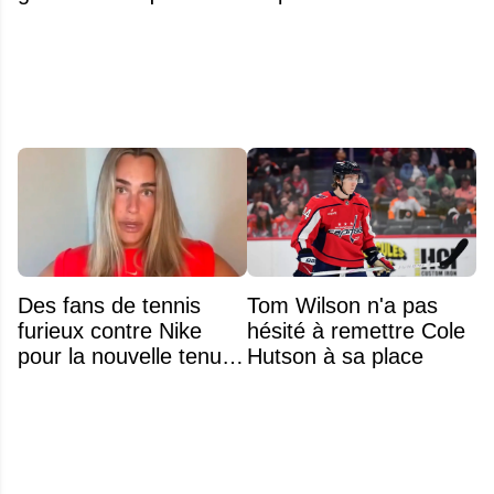
ses bâtons de hockey
beaucoup moins chers
Des fans de tennis
Tom Wilson n'a pas
furieux contre Nike
hésité à remettre Cole
pour la nouvelle tenue
Hutson à sa place
d'Aryna Sabalenka à
l'US Open