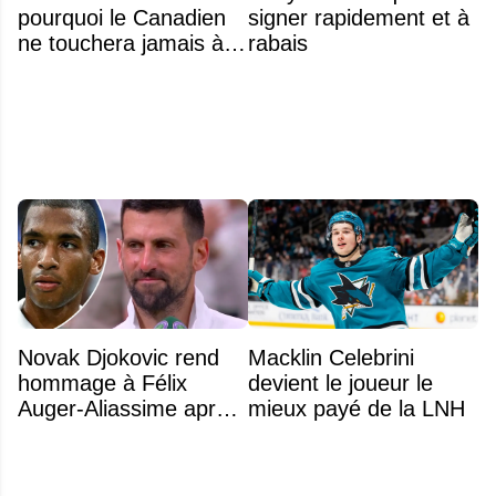
pourquoi le Canadien
signer rapidement et à
ne touchera jamais à
rabais
Shane Wright
Novak Djokovic rend
Macklin Celebrini
hommage à Félix
devient le joueur le
Auger-Aliassime après
mieux payé de la LNH
leur match épique à
Wimbledon