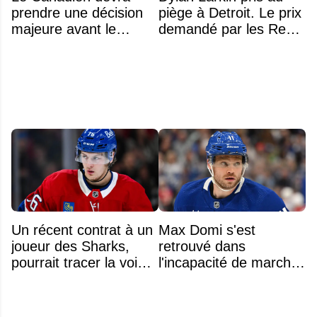
prendre une décision
piège à Detroit. Le prix
majeure avant le
demandé par les Red
premier match de la
Wings repousse tous
saison concernant ses
les DG
gardiens
Un récent contrat à un
Max Domi s'est
joueur des Sharks,
retrouvé dans
pourrait tracer la voie à
l'incapacité de marcher
ce que recevra
suite à une opération
Zachary Bolduc