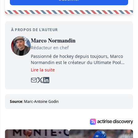
À PROPOS DE L'AUTEUR
Marco Normandin
Rédacteur en chef
Passionné de hockey depuis toujours, Marco
Normandin est le créateur du Ultimate Pool
Preview, une référence mondiale en guide de
Lire la suite
pools. Il est également l'idiot derrière la page
satirique de hockey, Définitivement, Pierre.
Travailleur acharné, il fouille sans relâche
pour dénicher toutes les informations
entourant la LNH et en faire bénéficier les
Source:
Marc-Antoine Godin
lecteurs avant la compétition.