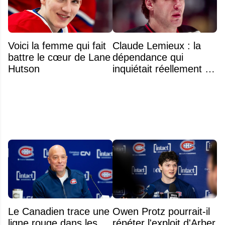
Voici la femme qui fait
Claude Lemieux : la
battre le cœur de Lane
dépendance qui
Hutson
inquiétait réellement sa
famille avant sa mort
n'était pas l'alcool ou la
drogue
Le Canadien trace une
Owen Protz pourrait-il
ligne rouge dans les
répéter l'exploit d'Arber