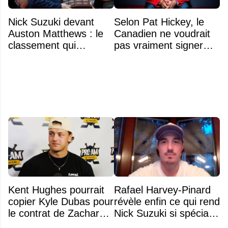
Nick Suzuki devant
Selon Pat Hickey, le
Auston Matthews : le
Canadien ne voudrait
classement qui
pas vraiment signer
consacre le capitaine
Michael Hage
du Canadien
immédiatement
Kent Hughes pourrait
Rafael Harvey-Pinard
copier Kyle Dubas pour
révèle enfin ce qui rend
le contrat de Zachary
Nick Suzuki si spécial
Bolduc
comme capitaine