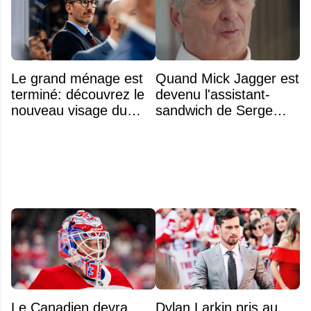
Le grand ménage est
Quand Mick Jagger est
terminé: découvrez le
devenu l'assistant-
nouveau visage du
sandwich de Serge
Rocket
Arsenault aux JO de
Montréal en 1976
Le Canadien devra
Dylan Larkin pris au