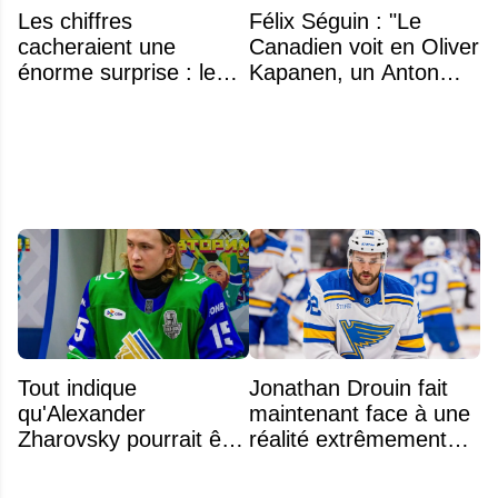
Les chiffres
Félix Séguin : "Le
cacheraient une
Canadien voit en Oliver
énorme surprise : le
Kapanen, un Anton
plafond salarial pourrait
Lundell des Panthers"
exploser en 2028
Tout indique
Jonathan Drouin fait
qu'Alexander
maintenant face à une
Zharovsky pourrait être
réalité extrêmement
au cœur du prochain
difficile
gros échange du CH