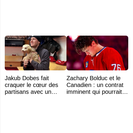
d'Aryna Sabalenka à
l'US Open
Jakub Dobes fait
Zachary Bolduc et le
craquer le cœur des
Canadien : un contrat
partisans avec un
imminent qui pourrait
geste touchant envers
surprendre
un jeune fan autiste