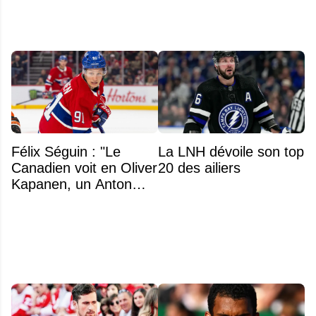
LNH
Félix Séguin : "Le
La LNH dévoile son top
Canadien voit en Oliver
20 des ailiers
Kapanen, un Anton
Lundell des Panthers"