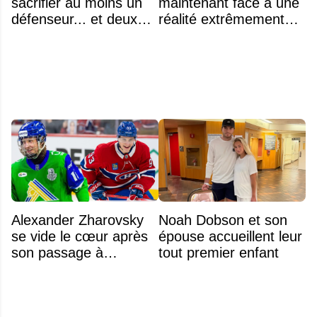
sacrifier au moins un
maintenant face à une
défenseur... et deux
réalité extrêmement
noms se détachent
difficile
Alexander Zharovsky
Noah Dobson et son
se vide le cœur après
épouse accueillent leur
son passage à
tout premier enfant
Montréal