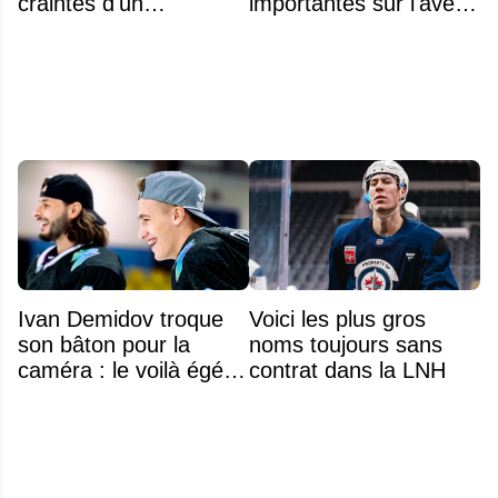
craintes d'un
importantes sur l'avenir
déménagement dans
de la NHL
la LNH
Ivan Demidov troque
Voici les plus gros
son bâton pour la
noms toujours sans
caméra : le voilà égérie
contrat dans la LNH
d'une grande marque