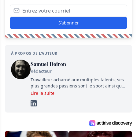
S'abonner
À PROPOS DE L'AUTEUR
Samuel Doiron
Rédacteur
Travailleur acharné aux multiples talents, ses
plus grandes passions sont le sport ainsi que
le showbizz de la belle province et ailleurs. Il
Lire la suite
travaille constamment avec beaucoup de
détermination pour parvenir à se démarquer.
Sa volonté et son souci du détail sont des
éléments importants de son succès.