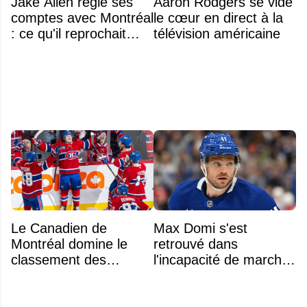
Jake Allen règle ses
Aaron Rodgers se vide
comptes avec Montréal
le cœur en direct à la
: ce qu'il reprochait
télévision américaine
vraiment au Canadien
Le Canadien de
Max Domi s'est
Montréal domine le
retrouvé dans
classement des
l'incapacité de marcher
meilleurs noyaux de
suite à une opération
moins de 25 ans de la