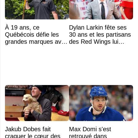
À 19 ans, ce
Dylan Larkin fête ses
Québécois défie les
30 ans et les partisans
grandes marques avec
des Red Wings lui
ses bâtons de hockey
réservent un accueil
beaucoup moins chers
brutal
Jakub Dobes fait
Max Domi s'est
craquer le cœur des
retrouvé dans