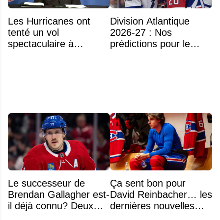
Les Hurricanes ont
Division Atlantique
tenté un vol
2026-27 : Nos
spectaculaire à
prédictions pour le
Anaheim
classement
Le successeur de
Ça sent bon pour
Brendan Gallagher est-
David Reinbacher… les
il déjà connu? Deux
dernières nouvelles
noms font l'unanimité
sont excellentes