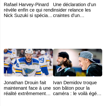
Rafael Harvey-Pinard
Une déclaration d'un
révèle enfin ce qui rend
insider relance les
Nick Suzuki si spécial
craintes d'un
comme capitaine
déménagement dans
la LNH
Jonathan Drouin fait
Ivan Demidov troque
maintenant face à une
son bâton pour la
réalité extrêmement
caméra : le voilà égérie
difficile
d'une grande marque