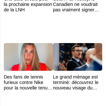
la prochaine expansion
Canadien ne voudrait
de la LNH
pas vraiment signer
Michael Hage
immédiatement
Des fans de tennis
Le grand ménage est
furieux contre Nike
terminé: découvrez le
pour la nouvelle tenue
nouveau visage du
d'Aryna Sabalenka à
Rocket
l'US Open