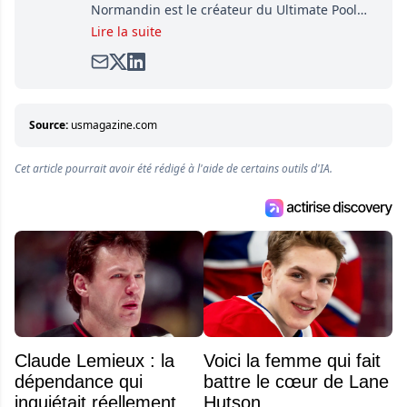
Normandin est le créateur du Ultimate Pool
Preview, une référence mondiale en guide de
Lire la suite
pools. Il est également l'idiot derrière la page
satirique de hockey, Définitivement, Pierre.
Travailleur acharné, il fouille sans relâche
pour dénicher toutes les informations
entourant la LNH et en faire bénéficier les
Source:
usmagazine.com
lecteurs avant la compétition.
Cet article pourrait avoir été rédigé à l'aide de certains outils d'IA.
Claude Lemieux : la
Voici la femme qui fait
dépendance qui
battre le cœur de Lane
inquiétait réellement sa
Hutson