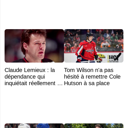
l'US Open
du Canadien
Claude Lemieux : la
Tom Wilson n'a pas
dépendance qui
hésité à remettre Cole
inquiétait réellement sa
Hutson à sa place
famille avant sa mort
n'était pas l'alcool ou la
drogue