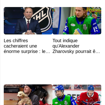
Les chiffres
Tout indique
cacheraient une
qu'Alexander
énorme surprise : le
Zharovsky pourrait être
plafond salarial pourrait
au cœur du prochain
exploser en 2028
gros échange du CH