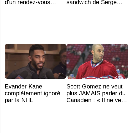
d'un rendez-vous
sandwich de Serge
amoureux
Arsenault aux JO de
Montréal en 1976
Evander Kane
Scott Gomez ne veut
complètement ignoré
plus JAMAIS parler du
par la NHL
Canadien : « Il ne veut
même plus entendre
parler de Montréal »