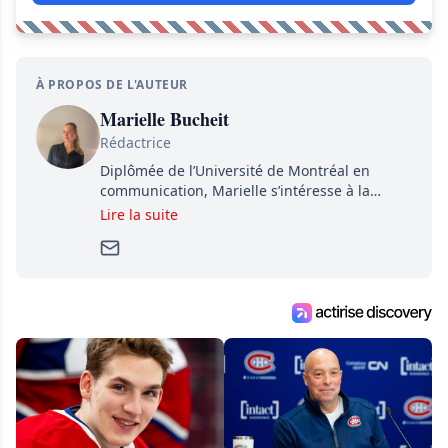
À PROPOS DE L'AUTEUR
Marielle Bucheit
Rédactrice
Diplômée de l’Université de Montréal en
communication, Marielle s’intéresse à la
culture, à la musique et aux sujets qui
Lire la suite
animent le quotidien. Passionnée de tennis et
de voyages, elle aime créer du contenu
accessible, actuel et vivant.