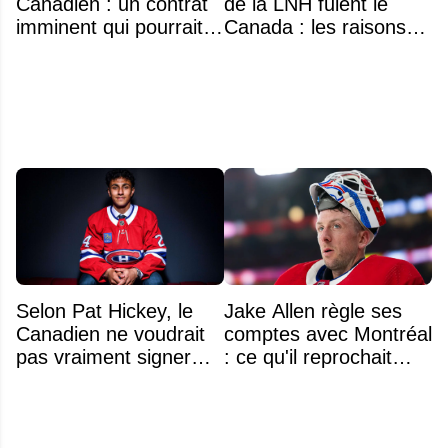
Canadien : un contrat
de la LNH fuient le
imminent qui pourrait
Canada : les raisons
surprendre
profondes d'un exode
qui dure depuis 30 ans
Selon Pat Hickey, le
Jake Allen règle ses
Canadien ne voudrait
comptes avec Montréal
pas vraiment signer
: ce qu'il reprochait
Michael Hage
vraiment au Canadien
immédiatement