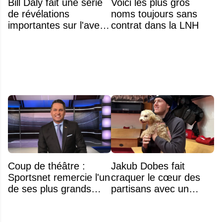
Bill Daly fait une série
Voici les plus gros
de révélations
noms toujours sans
importantes sur l'avenir
contrat dans la LNH
de la NHL
Coup de théâtre :
Jakub Dobes fait
Sportsnet remercie l'un
craquer le cœur des
de ses plus grands
partisans avec un
noms
geste touchant envers
un jeune fan autiste