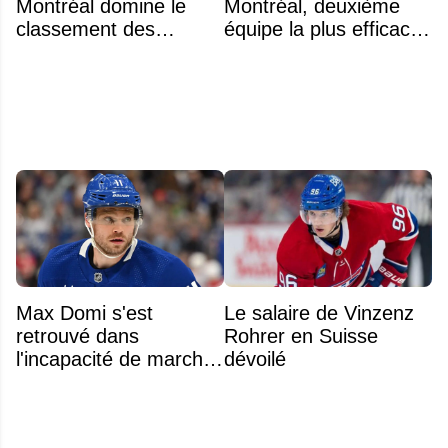
Montréal domine le
Montréal, deuxième
classement des
équipe la plus efficace
meilleurs noyaux de
de la LNH en gestion
moins de 25 ans de la
salariale
LNH
Max Domi s'est
Le salaire de Vinzenz
retrouvé dans
Rohrer en Suisse
l'incapacité de marcher
dévoilé
suite à une opération