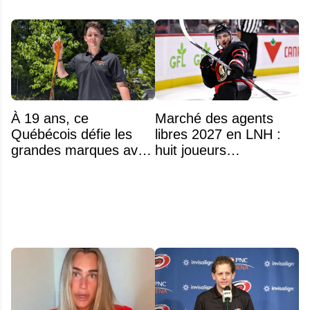
À 19 ans, ce
Marché des agents
Québécois défie les
libres 2027 en LNH :
grandes marques avec
huit joueurs
ses bâtons de hockey
intéressants qui
beaucoup moins chers
pourraient changer
d'adresse