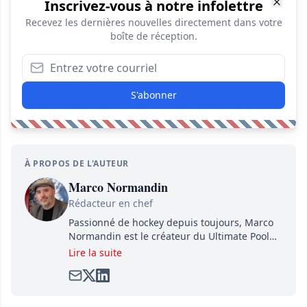
Inscrivez-vous à notre infolettre
Recevez les dernières nouvelles directement dans votre
boîte de réception.
S'abonner
À PROPOS DE L'AUTEUR
Marco Normandin
Rédacteur en chef
Passionné de hockey depuis toujours, Marco
Normandin est le créateur du Ultimate Pool
Preview, une référence mondiale en guide de
Lire la suite
pools. Il est également l'idiot derrière la page
satirique de hockey, Définitivement, Pierre.
Travailleur acharné, il fouille sans relâche
pour dénicher toutes les informations