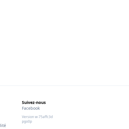
Suivez-nous
Facebook
Version w-75affc3d
pgo0p
lité