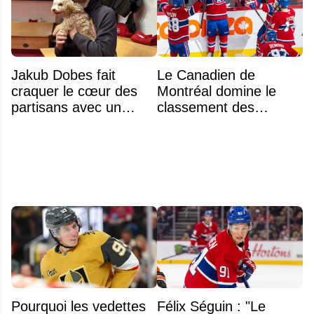
Jakub Dobes fait
Le Canadien de
craquer le cœur des
Montréal domine le
partisans avec un
classement des
geste touchant envers
meilleurs noyaux de
un jeune fan autiste
moins de 25 ans de la
LNH
Pourquoi les vedettes
Félix Séguin : "Le