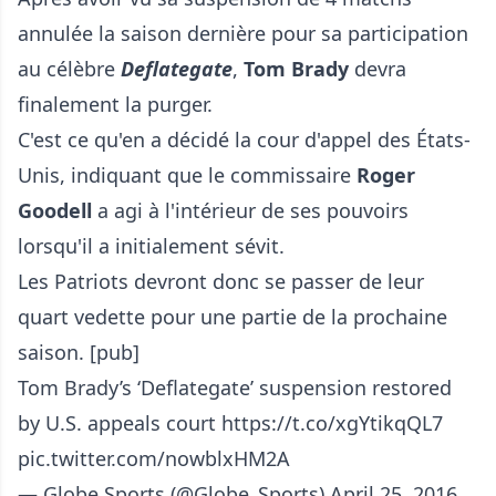
annulée la saison dernière pour sa participation
au célèbre
Deflategate
,
Tom Brady
devra
finalement la purger.
C'est ce qu'en a décidé la cour d'appel des États-
Unis, indiquant que le commissaire
Roger
Goodell
a agi à l'intérieur de ses pouvoirs
lorsqu'il a initialement sévit.
Les Patriots devront donc se passer de leur
quart vedette pour une partie de la prochaine
saison. [pub]
Tom Brady’s ‘Deflategate’ suspension restored
by U.S. appeals court
https://t.co/xgYtikqQL7
pic.twitter.com/nowblxHM2A
— Globe Sports (@Globe_Sports)
April 25, 2016