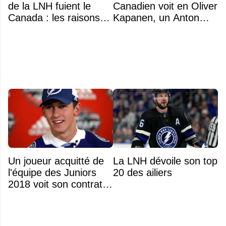
de la LNH fuient le
Canadien voit en Oliver
Canada : les raisons
Kapanen, un Anton
profondes d'un exode
Lundell des Panthers"
qui dure depuis 30 ans
Un joueur acquitté de
La LNH dévoile son top
l'équipe des Juniors
20 des ailiers
2018 voit son contrat
annulé après
seulement 48 heures