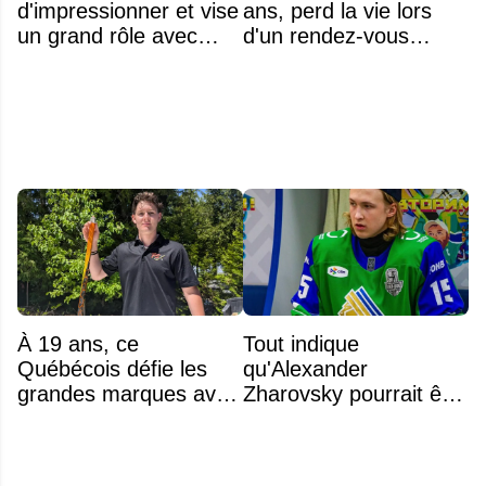
d'impressionner et vise
ans, perd la vie lors
un grand rôle avec
d'un rendez-vous
l'équipe américaine
amoureux
À 19 ans, ce
Tout indique
Québécois défie les
qu'Alexander
grandes marques avec
Zharovsky pourrait être
ses bâtons de hockey
au cœur du prochain
beaucoup moins chers
gros échange du CH