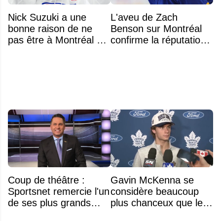
Nick Suzuki a une
L'aveu de Zach
bonne raison de ne
Benson sur Montréal
pas être à Montréal cet
confirme la réputation
été
légendaire du Centre
Bell
Coup de théâtre :
Gavin McKenna se
Sportsnet remercie l'un
considère beaucoup
de ses plus grands
plus chanceux que les
noms
autres choix de 1re