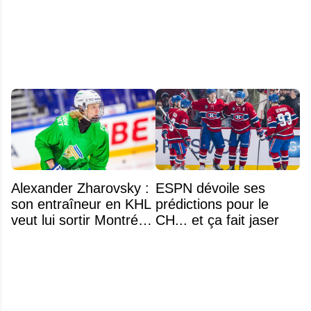
d'Aryna Sabalenka à
intéressants qui
l'US Open
pourraient changer
d'adresse
Alexander Zharovsky :
ESPN dévoile ses
son entraîneur en KHL
prédictions pour le
veut lui sortir Montréal
CH... et ça fait jaser
de la tête