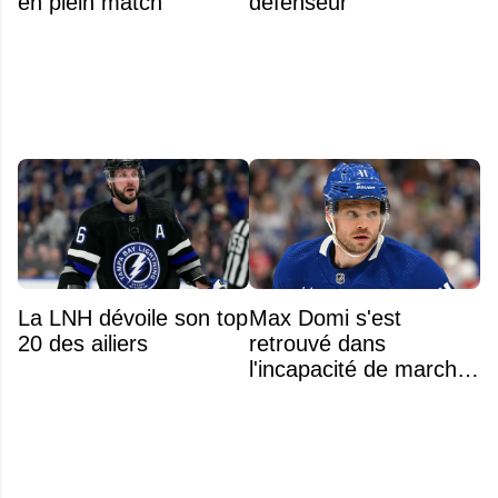
en plein match
défenseur
La LNH dévoile son top
Max Domi s'est
20 des ailiers
retrouvé dans
l'incapacité de marcher
suite à une opération