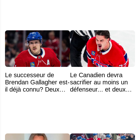
parler de Montréal »
beaucoup moins chers
Le successeur de
Le Canadien devra
Brendan Gallagher est-
sacrifier au moins un
il déjà connu? Deux
défenseur... et deux
noms font l'unanimité
noms se détachent