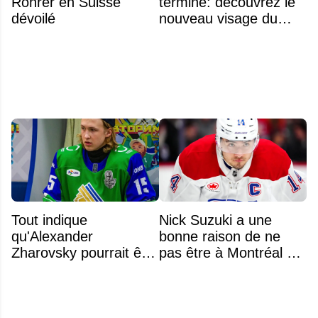
Rohrer en Suisse
terminé: découvrez le
dévoilé
nouveau visage du
Rocket
Tout indique
Nick Suzuki a une
qu'Alexander
bonne raison de ne
Zharovsky pourrait être
pas être à Montréal cet
au cœur du prochain
été
gros échange du CH