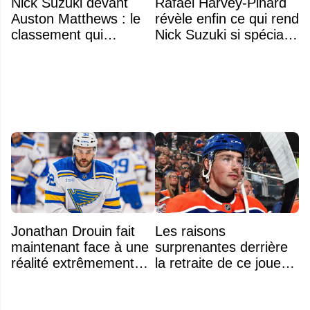
Nick Suzuki devant
Rafael Harvey-Pinard
Auston Matthews : le
révèle enfin ce qui rend
classement qui
Nick Suzuki si spécial
consacre le capitaine
comme capitaine
du Canadien
Jonathan Drouin fait
Les raisons
maintenant face à une
surprenantes derrière
réalité extrêmement
la retraite de ce joueur
difficile
à seulement 27 ans