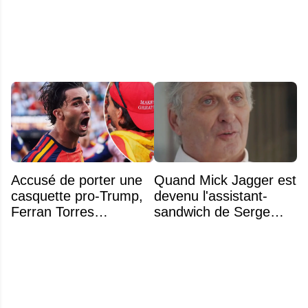
plafond salarial pourrait
athlètes transgenres
exploser en 2028
Accusé de porter une
Quand Mick Jagger est
casquette pro-Trump,
devenu l'assistant-
Ferran Torres
sandwich de Serge
s’explique enfin sur la
Arsenault aux JO de
polémique
Montréal en 1976