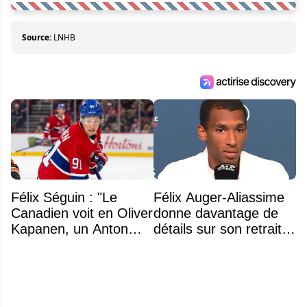
Source:
LNHB
Félix Séguin : "Le
Félix Auger-Aliassime
Canadien voit en Oliver
donne davantage de
Kapanen, un Anton
détails sur son retrait
Lundell des Panthers"
inattendu de l'Omnium
Banque Nationale