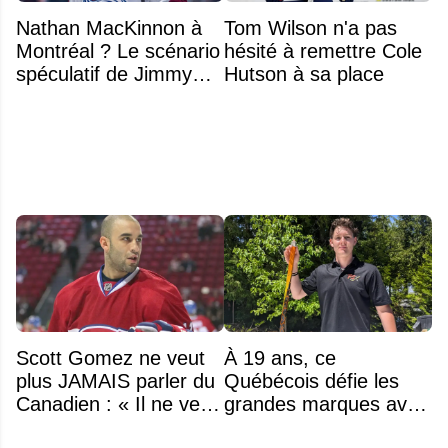
Nathan MacKinnon à
Tom Wilson n'a pas
Montréal ? Le scénario
hésité à remettre Cole
spéculatif de Jimmy
Hutson à sa place
Murphy qui fait jaser
Scott Gomez ne veut
À 19 ans, ce
plus JAMAIS parler du
Québécois défie les
Canadien : « Il ne veut
grandes marques avec
même plus entendre
ses bâtons de hockey