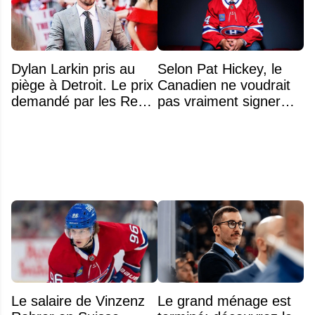
Dylan Larkin pris au
Selon Pat Hickey, le
piège à Detroit. Le prix
Canadien ne voudrait
demandé par les Red
pas vraiment signer
Wings repousse tous
Michael Hage
les DG
immédiatement
Le salaire de Vinzenz
Le grand ménage est