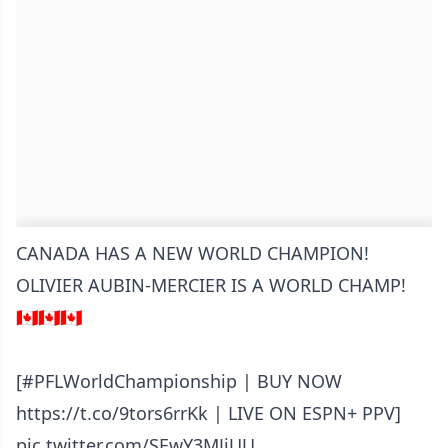
CANADA HAS A NEW WORLD CHAMPION!
OLIVIER AUBIN-MERCIER IS A WORLD CHAMP!
🇨🇦🇨🇦🇨🇦
[
#PFLWorldChampionship
| BUY NOW
https://t.co/9tors6rrKk
| LIVE ON ESPN+ PPV]
pic.twitter.com/SEwY3MJiUU