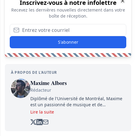
Inscrivez-vous à notre infolettre
Recevez les dernières nouvelles directement dans votre
boîte de réception.
S'abonner
À PROPOS DE L'AUTEUR
Maxime Albors
Rédacteur
Diplômé de l'Université de Montréal, Maxime
est un passionné de musique et de
basketball. Il suit de très près l'actualité pour
Lire la suite
créer quotidiennement du contenu informatif
et divertissant.