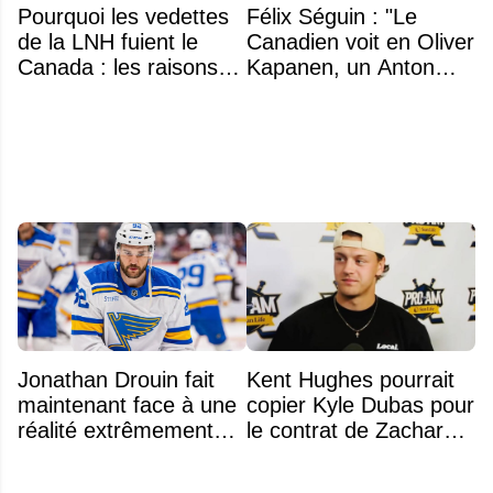
Pourquoi les vedettes
Félix Séguin : "Le
de la LNH fuient le
Canadien voit en Oliver
Canada : les raisons
Kapanen, un Anton
profondes d'un exode
Lundell des Panthers"
qui dure depuis 30 ans
Jonathan Drouin fait
Kent Hughes pourrait
maintenant face à une
copier Kyle Dubas pour
réalité extrêmement
le contrat de Zachary
difficile
Bolduc