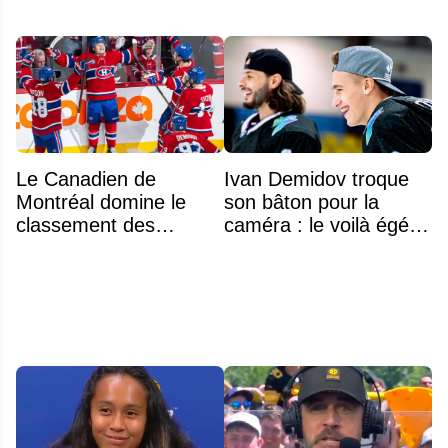
Le Canadien de
Ivan Demidov troque
Montréal domine le
son bâton pour la
classement des
caméra : le voilà égérie
meilleurs noyaux de
d'une grande marque
moins de 25 ans de la
LNH