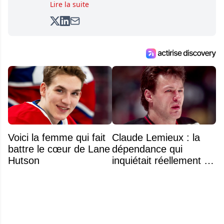
basketball. Il suit de très près l'actualité pour
Lire la suite
créer quotidiennement du contenu informatif
et divertissant.
Voici la femme qui fait
Claude Lemieux : la
battre le cœur de Lane
dépendance qui
Hutson
inquiétait réellement sa
famille avant sa mort
n'était pas l'alcool ou la
drogue