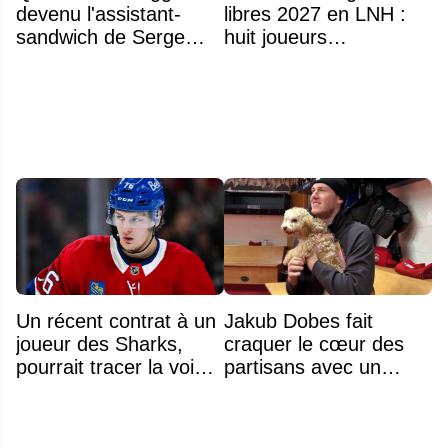
devenu l'assistant-
libres 2027 en LNH :
sandwich de Serge
huit joueurs
Arsenault aux JO de
intéressants qui
Montréal en 1976
pourraient changer
d'adresse
Un récent contrat à un
Jakub Dobes fait
joueur des Sharks,
craquer le cœur des
pourrait tracer la voie à
partisans avec un
ce que recevra
geste touchant envers
Zachary Bolduc
un jeune fan autiste