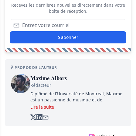
Recevez les dernières nouvelles directement dans votre
boîte de réception.
S'abonner
À PROPOS DE L'AUTEUR
Maxime Albors
Rédacteur
Diplômé de l'Université de Montréal, Maxime
est un passionné de musique et de
basketball. Il suit de très près l'actualité pour
Lire la suite
créer quotidiennement du contenu informatif
et divertissant.