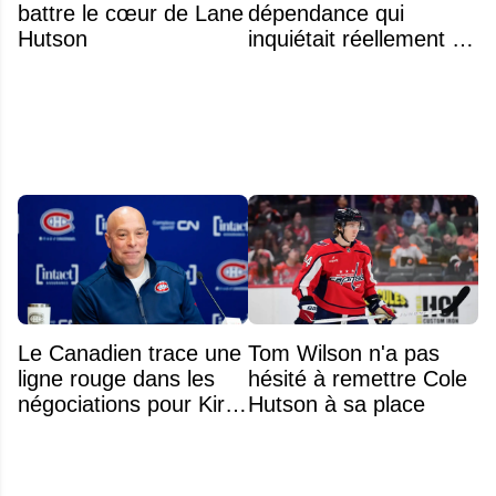
battre le cœur de Lane
dépendance qui
Hutson
inquiétait réellement sa
famille avant sa mort
n'était pas l'alcool ou la
drogue
Le Canadien trace une
Tom Wilson n'a pas
ligne rouge dans les
hésité à remettre Cole
négociations pour Kirill
Hutson à sa place
Marchenko