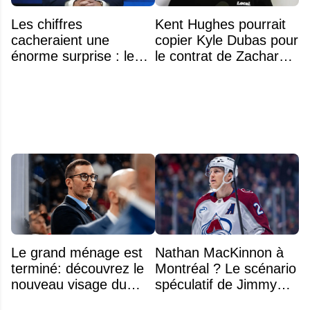
Les chiffres
Kent Hughes pourrait
cacheraient une
copier Kyle Dubas pour
énorme surprise : le
le contrat de Zachary
plafond salarial pourrait
Bolduc
exploser en 2028
Le grand ménage est
Nathan MacKinnon à
terminé: découvrez le
Montréal ? Le scénario
nouveau visage du
spéculatif de Jimmy
Rocket
Murphy qui fait jaser