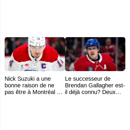
noms se détachent
d'échanger Arber
Xhekaj
Nick Suzuki a une
Le successeur de
bonne raison de ne
Brendan Gallagher est-
pas être à Montréal cet
il déjà connu? Deux
été
noms font l'unanimité