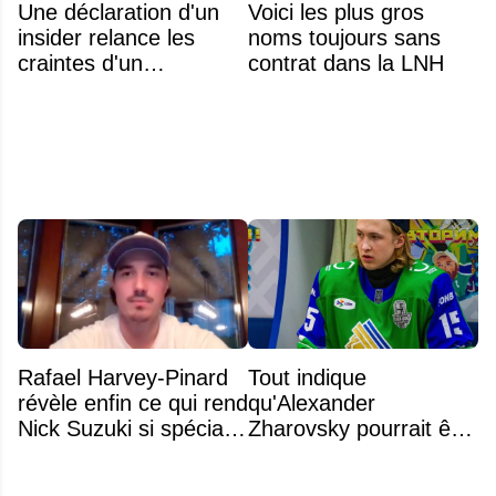
Une déclaration d'un
Voici les plus gros
insider relance les
noms toujours sans
craintes d'un
contrat dans la LNH
déménagement dans
la LNH
Rafael Harvey-Pinard
Tout indique
révèle enfin ce qui rend
qu'Alexander
Nick Suzuki si spécial
Zharovsky pourrait être
comme capitaine
au cœur du prochain
gros échange du CH