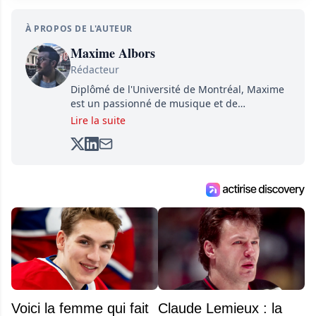
À PROPOS DE L'AUTEUR
Maxime Albors
Rédacteur
Diplômé de l'Université de Montréal, Maxime
est un passionné de musique et de
basketball. Il suit de très près l'actualité pour
Lire la suite
créer quotidiennement du contenu informatif
et divertissant.
Voici la femme qui fait
Claude Lemieux : la