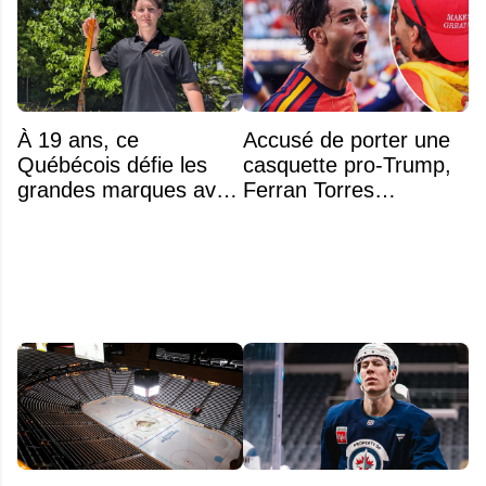
À 19 ans, ce
Accusé de porter une
Québécois défie les
casquette pro-Trump,
grandes marques avec
Ferran Torres
ses bâtons de hockey
s’explique enfin sur la
beaucoup moins chers
polémique