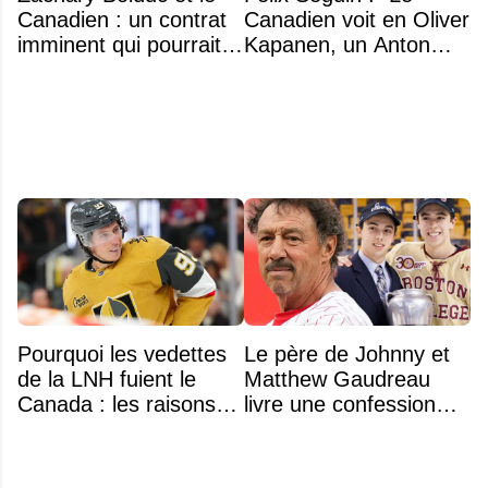
Canadien : un contrat
Canadien voit en Oliver
imminent qui pourrait
Kapanen, un Anton
surprendre
Lundell des Panthers"
Pourquoi les vedettes
Le père de Johnny et
de la LNH fuient le
Matthew Gaudreau
Canada : les raisons
livre une confession
profondes d'un exode
déchirante à l'approche
qui dure depuis 30 ans
du deuxième
anniversaire du drame