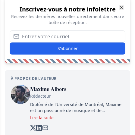
Inscrivez-vous à notre infolettre
Recevez les dernières nouvelles directement dans votre
boîte de réception.
S'abonner
À PROPOS DE L'AUTEUR
Maxime Albors
Rédacteur
Diplômé de l'Université de Montréal, Maxime
est un passionné de musique et de
basketball. Il suit de très près l'actualité pour
Lire la suite
créer quotidiennement du contenu informatif
et divertissant.