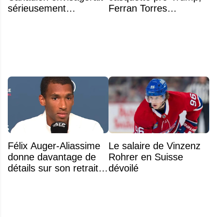
sérieusement
Ferran Torres
d'échanger Arber
s’explique enfin sur la
Xhekaj
polémique
Félix Auger-Aliassime
Le salaire de Vinzenz
donne davantage de
Rohrer en Suisse
détails sur son retrait
dévoilé
inattendu de l'Omnium
Banque Nationale