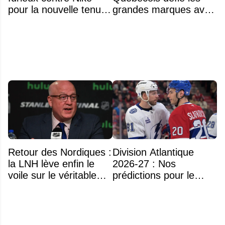
pour la nouvelle tenue
grandes marques avec
d'Aryna Sabalenka à
ses bâtons de hockey
l'US Open
beaucoup moins chers
Retour des Nordiques :
Division Atlantique
la LNH lève enfin le
2026-27 : Nos
voile sur le véritable
prédictions pour le
obstacle
classement