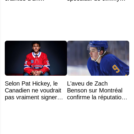
déménagement dans
Murphy qui fait jaser
la LNH
Selon Pat Hickey, le
L'aveu de Zach
Canadien ne voudrait
Benson sur Montréal
pas vraiment signer
confirme la réputation
Michael Hage
légendaire du Centre
immédiatement
Bell