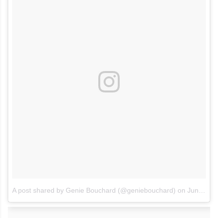
A post shared by Genie Bouchard (@geniebouchard)
on
Jun 2, 2017 at 11:47am PDT