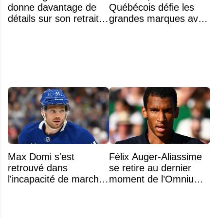
donne davantage de
Québécois défie les
détails sur son retrait
grandes marques avec
inattendu de l'Omnium
ses bâtons de hockey
Banque Nationale
beaucoup moins chers
Max Domi s'est
Félix Auger-Aliassime
retrouvé dans
se retire au dernier
l'incapacité de marcher
moment de l’Omnium
suite à une opération
Banque Nationale