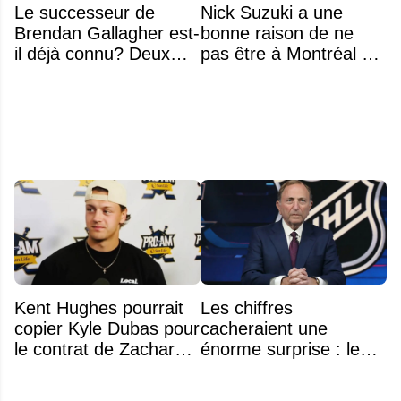
Le successeur de
Nick Suzuki a une
Brendan Gallagher est-
bonne raison de ne
il déjà connu? Deux
pas être à Montréal cet
noms font l'unanimité
été
Kent Hughes pourrait
Les chiffres
copier Kyle Dubas pour
cacheraient une
le contrat de Zachary
énorme surprise : le
Bolduc
plafond salarial pourrait
exploser en 2028