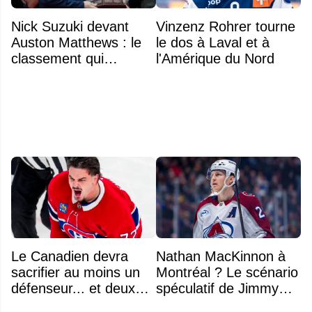
Nick Suzuki devant
Vinzenz Rohrer tourne
Auston Matthews : le
le dos à Laval et à
classement qui
l'Amérique du Nord
consacre le capitaine
du Canadien
Le Canadien devra
Nathan MacKinnon à
sacrifier au moins un
Montréal ? Le scénario
défenseur... et deux
spéculatif de Jimmy
noms se détachent
Murphy qui fait jaser