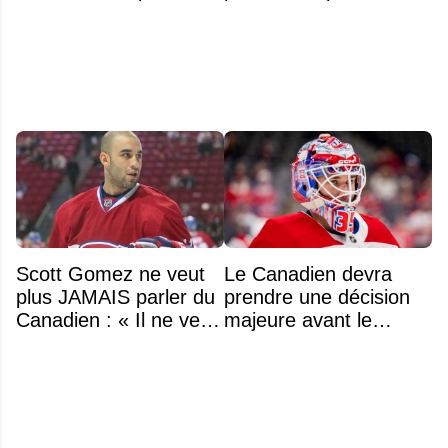
légendaire du Centre
classement
Bell
Scott Gomez ne veut
Le Canadien devra
plus JAMAIS parler du
prendre une décision
Canadien : « Il ne veut
majeure avant le
même plus entendre
premier match de la
parler de Montréal »
saison concernant ses
gardiens