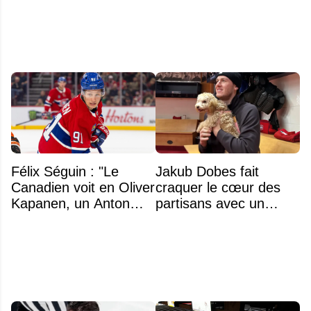
moins de 25 ans de la
polémique
LNH
Félix Séguin : "Le
Jakub Dobes fait
Canadien voit en Oliver
craquer le cœur des
Kapanen, un Anton
partisans avec un
Lundell des Panthers"
geste touchant envers
un jeune fan autiste