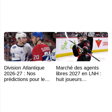
obstacle
d'Aryna Sabalenka à
l'US Open
Division Atlantique
Marché des agents
2026-27 : Nos
libres 2027 en LNH :
prédictions pour le
huit joueurs
classement
intéressants qui
pourraient changer
d'adresse