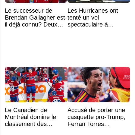
Le successeur de
Les Hurricanes ont
Brendan Gallagher est-
tenté un vol
il déjà connu? Deux
spectaculaire à
noms font l'unanimité
Anaheim
Le Canadien de
Accusé de porter une
Montréal domine le
casquette pro-Trump,
classement des
Ferran Torres
meilleurs noyaux de
s’explique enfin sur la