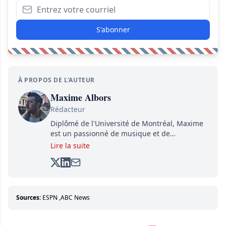
S'abonner
À PROPOS DE L'AUTEUR
Maxime Albors
Rédacteur
Diplômé de l'Université de Montréal, Maxime
est un passionné de musique et de
basketball. Il suit de très près l'actualité pour
Lire la suite
créer quotidiennement du contenu informatif
et divertissant.
Sources:
ESPN
,
ABC News