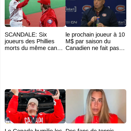
SCANDALE: Six
le prochain joueur à 10
joueurs des Phillies
M$ par saison du
morts du même cancer
Canadien ne fait pas
rare en raison du
partie de l’équipe
gazon synthétique?
Le Canada humilie les
Des fans de tennis