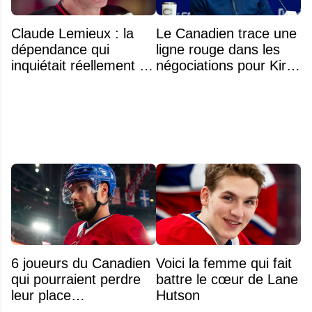
Claude Lemieux : la
Le Canadien trace une
dépendance qui
ligne rouge dans les
inquiétait réellement sa
négociations pour Kirill
famille avant sa mort
Marchenko
n'était pas l'alcool ou la
drogue
6 joueurs du Canadien
Voici la femme qui fait
qui pourraient perdre
battre le cœur de Lane
leur place
Hutson
prochainement