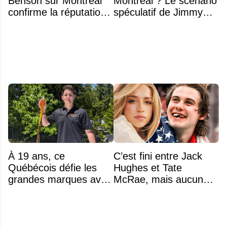
Benson sur Montréal
Montréal ? Le scénario
confirme la réputation
spéculatif de Jimmy
légendaire du Centre
Murphy qui fait jaser
Bell
À 19 ans, ce
C’est fini entre Jack
Québécois défie les
Hughes et Tate
grandes marques avec
McRae, mais aucun
ses bâtons de hockey
des deux ne veut
beaucoup moins chers
admettre s'être fait
plaquer