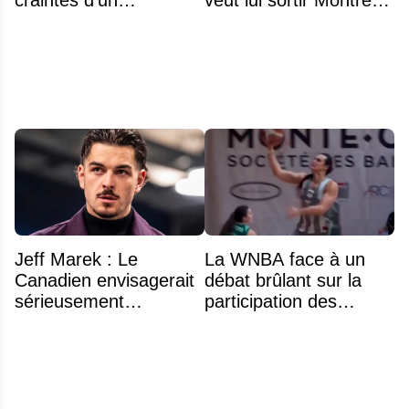
déménagement dans
de la tête
la LNH
Jeff Marek : Le
La WNBA face à un
Canadien envisagerait
débat brûlant sur la
sérieusement
participation des
d'échanger Arber
athlètes transgenres
Xhekaj