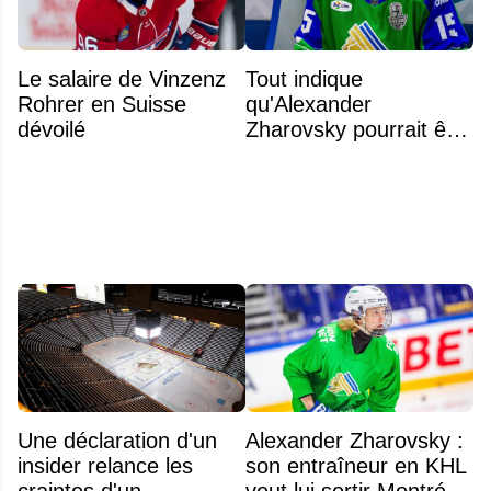
Le salaire de Vinzenz
Tout indique
Rohrer en Suisse
qu'Alexander
dévoilé
Zharovsky pourrait être
au cœur du prochain
gros échange du CH
Une déclaration d'un
Alexander Zharovsky :
insider relance les
son entraîneur en KHL
craintes d'un
veut lui sortir Montréal