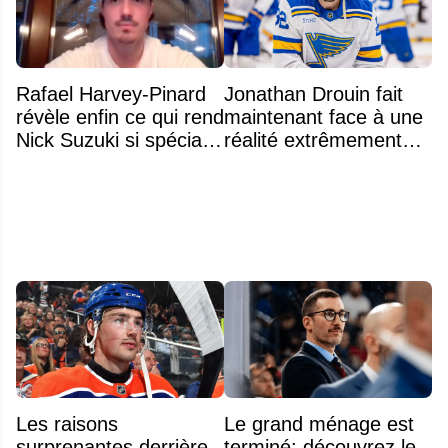
Rafael Harvey-Pinard
Jonathan Drouin fait
révèle enfin ce qui rend
maintenant face à une
Nick Suzuki si spécial
réalité extrêmement
comme capitaine
difficile
Les raisons
Le grand ménage est
surprenantes derrière
terminé: découvrez le