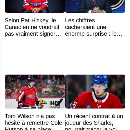
Selon Pat Hickey, le
Les chiffres
Canadien ne voudrait
cacheraient une
pas vraiment signer
énorme surprise : le
Michael Hage
plafond salarial pourrait
immédiatement
exploser en 2028
Tom Wilson n'a pas
Un récent contrat à un
hésité à remettre Cole
joueur des Sharks,
Hutson à sa place
pourrait tracer la voie à