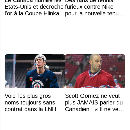
États-Unis et décroche
furieux contre Nike
l'or à la Coupe Hlinka
pour la nouvelle tenue
Gretzky 2026
d'Aryna Sabalenka à
l'US Open
Voici les plus gros
Scott Gomez ne veut
noms toujours sans
plus JAMAIS parler du
contrat dans la LNH
Canadien : « Il ne veut
même plus entendre
parler de Montréal »