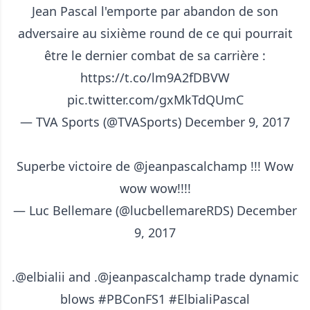
Jean Pascal l'emporte par abandon de son
adversaire au sixième round de ce qui pourrait
être le dernier combat de sa carrière :
https://t.co/lm9A2fDBVW
pic.twitter.com/gxMkTdQUmC
— TVA Sports (@TVASports)
December 9, 2017
Superbe victoire de
@jeanpascalchamp
!!! Wow
wow wow!!!!
— Luc Bellemare (@lucbellemareRDS)
December
9, 2017
.
@elbialii
and .
@jeanpascalchamp
trade dynamic
blows
#PBConFS1
#ElbialiPascal