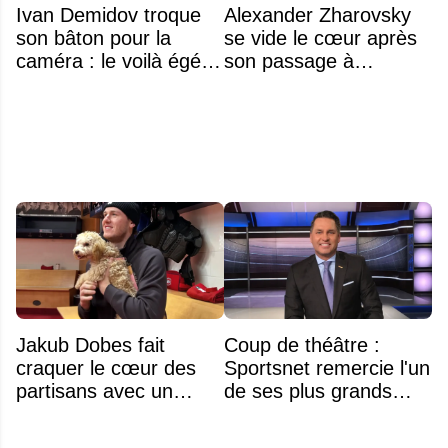
Ivan Demidov troque
Alexander Zharovsky
son bâton pour la
se vide le cœur après
caméra : le voilà égérie
son passage à
d'une grande marque
Montréal
Jakub Dobes fait
Coup de théâtre :
craquer le cœur des
Sportsnet remercie l'un
partisans avec un
de ses plus grands
geste touchant envers
noms
un jeune fan autiste