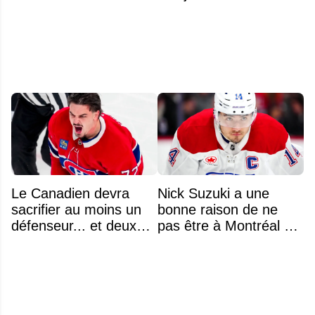
Bolduc
intéressants qui
pourraient changer
d'adresse
Le Canadien devra
Nick Suzuki a une
sacrifier au moins un
bonne raison de ne
défenseur... et deux
pas être à Montréal cet
noms se détachent
été