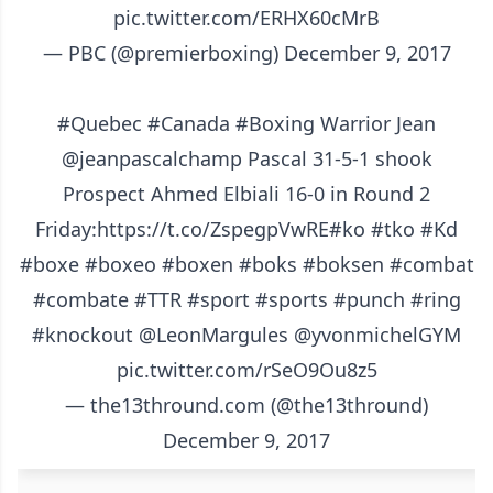
pic.twitter.com/ERHX60cMrB
— PBC (@premierboxing)
December 9, 2017
#Quebec
#Canada
#Boxing
Warrior Jean
@jeanpascalchamp
Pascal 31-5-1 shook
Prospect Ahmed Elbiali 16-0 in Round 2
Friday:
https://t.co/ZspegpVwRE
#ko
#tko
#Kd
#boxe
#boxeo
#boxen
#boks
#boksen
#combat
#combate
#TTR
#sport
#sports
#punch
#ring
#knockout
@LeonMargules
@yvonmichelGYM
pic.twitter.com/rSeO9Ou8z5
— the13thround.com (@the13thround)
December 9, 2017