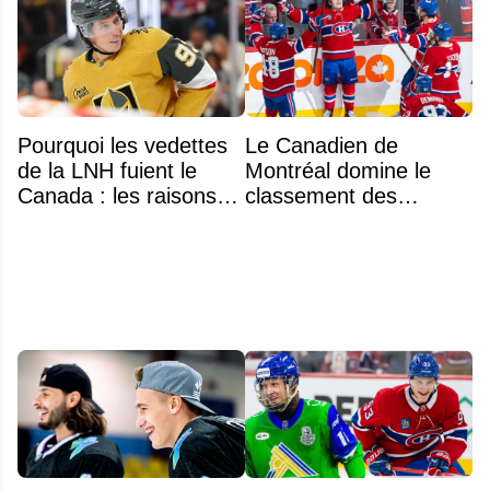
Pourquoi les vedettes
Le Canadien de
de la LNH fuient le
Montréal domine le
Canada : les raisons
classement des
profondes d'un exode
meilleurs noyaux de
qui dure depuis 30 ans
moins de 25 ans de la
LNH