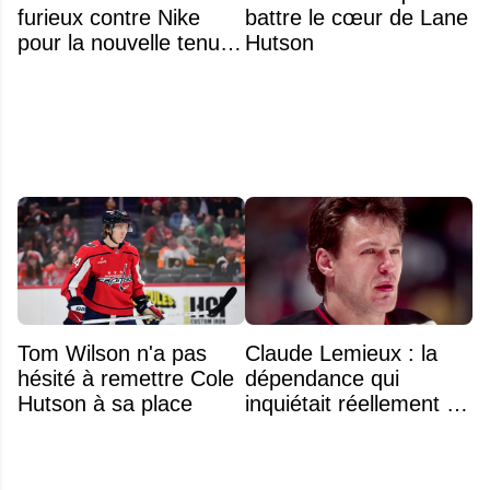
furieux contre Nike
battre le cœur de Lane
pour la nouvelle tenue
Hutson
d'Aryna Sabalenka à
l'US Open
Tom Wilson n'a pas
Claude Lemieux : la
hésité à remettre Cole
dépendance qui
Hutson à sa place
inquiétait réellement sa
famille avant sa mort
n'était pas l'alcool ou la
drogue