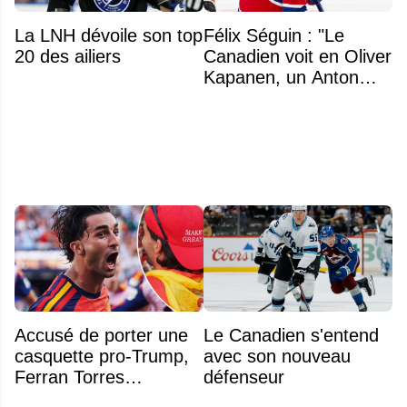
La LNH dévoile son top
Félix Séguin : "Le
20 des ailiers
Canadien voit en Oliver
Kapanen, un Anton
Lundell des Panthers"
Accusé de porter une
Le Canadien s'entend
casquette pro-Trump,
avec son nouveau
Ferran Torres
défenseur
s’explique enfin sur la