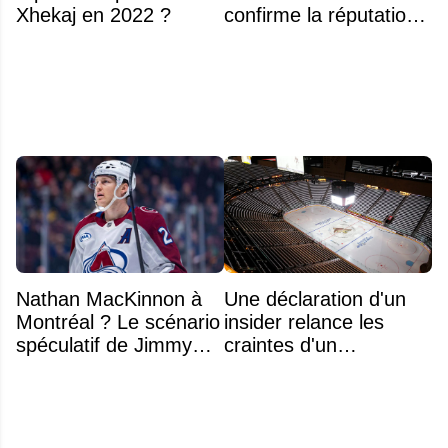
Xhekaj en 2022 ?
confirme la réputation
légendaire du Centre
Bell
Nathan MacKinnon à
Une déclaration d'un
Montréal ? Le scénario
insider relance les
spéculatif de Jimmy
craintes d'un
Murphy qui fait jaser
déménagement dans
la LNH