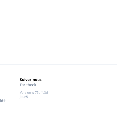
Suivez-nous
Facebook
Version w-75affc3d
joue5
lité